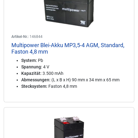
Artikel-Nr.:
146844
Multipower Blei-Akku MP3,5-4 AGM, Standard,
Faston 4,8 mm
System:
Pb
Spannung:
4 V
Kapazität:
3.500 mAh
Abmessungen:
(L x B x H) 90 mm x 34 mm x 65 mm
Stecksystem:
Faston 4,8 mm