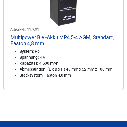
Artikel-Nr.:
117691
Multipower Blei-Akku MP4,5-4 AGM, Standard,
Faston 4,8 mm
System:
Pb
Spannung:
4 V
Kapazität:
4.500 mAh
Abmessungen:
(L x B x H) 48 mm x 52 mm x 100 mm
Stecksystem:
Faston 4,8 mm