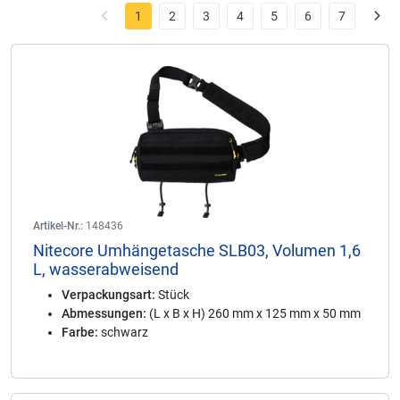
1
2
3
4
5
6
7
Artikel-Nr.:
148436
Nitecore Umhängetasche SLB03, Volumen 1,6
L, wasserabweisend
Verpackungsart:
Stück
Abmessungen:
(L x B x H) 260 mm x 125 mm x 50 mm
Farbe:
schwarz