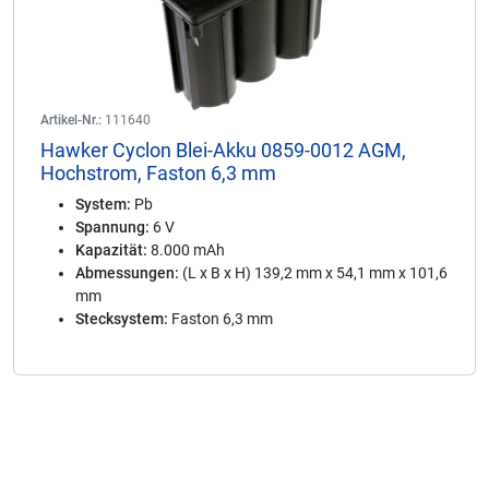
Artikel-Nr.:
111640
Hawker Cyclon Blei-Akku 0859-0012 AGM,
Hochstrom, Faston 6,3 mm
System:
Pb
Spannung:
6 V
Kapazität:
8.000 mAh
Abmessungen:
(L x B x H) 139,2 mm x 54,1 mm x 101,6
mm
Stecksystem:
Faston 6,3 mm