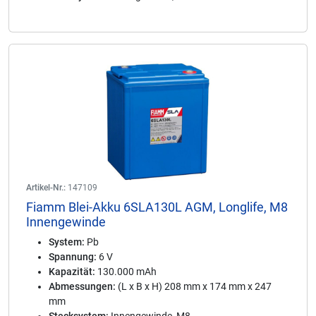
Artikel-Nr.:
147109
Fiamm Blei-Akku 6SLA130L AGM, Longlife, M8
Innengewinde
System:
Pb
Spannung:
6 V
Kapazität:
130.000 mAh
Abmessungen:
(L x B x H) 208 mm x 174 mm x 247
mm