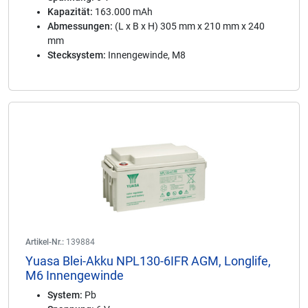
Kapazität:
163.000 mAh
Abmessungen:
(L x B x H) 305 mm x 210 mm x 240
mm
Stecksystem:
Innengewinde, M8
Artikel-Nr.:
139884
Yuasa Blei-Akku NPL130-6IFR AGM, Longlife,
M6 Innengewinde
System:
Pb