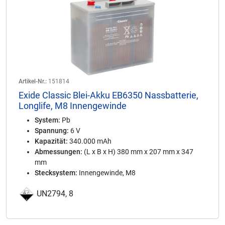
Artikel-Nr.:
151814
Exide Classic Blei-Akku EB6350 Nassbatterie,
Longlife, M8 Innengewinde
System:
Pb
Spannung:
6 V
Kapazität:
340.000 mAh
Abmessungen:
(L x B x H) 380 mm x 207 mm x 347
mm
Stecksystem:
Innengewinde, M8
UN2794, 8