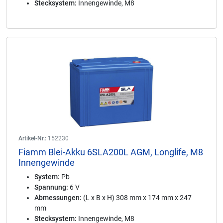
Stecksystem:
Innengewinde, M8
Artikel-Nr.:
152230
Fiamm Blei-Akku 6SLA200L AGM, Longlife, M8
Innengewinde
System:
Pb
Spannung:
6 V
Abmessungen:
(L x B x H) 308 mm x 174 mm x 247
mm
Stecksystem:
Innengewinde, M8