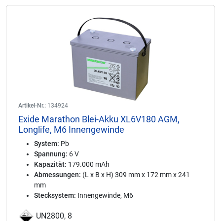
Artikel-Nr.:
134924
Exide Marathon Blei-Akku XL6V180 AGM,
Longlife, M6 Innengewinde
System:
Pb
Spannung:
6 V
Kapazität:
179.000 mAh
Abmessungen:
(L x B x H) 309 mm x 172 mm x 241
mm
Stecksystem:
Innengewinde, M6
UN2800, 8