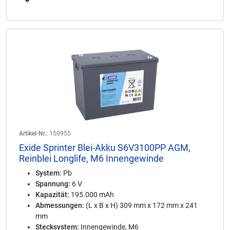
Artikel-Nr.:
150955
Exide Sprinter Blei-Akku S6V3100PP AGM,
Reinblei Longlife, M6 Innengewinde
System:
Pb
Spannung:
6 V
Kapazität:
195.000 mAh
Abmessungen:
(L x B x H) 309 mm x 172 mm x 241
mm
Stecksystem:
Innengewinde, M6