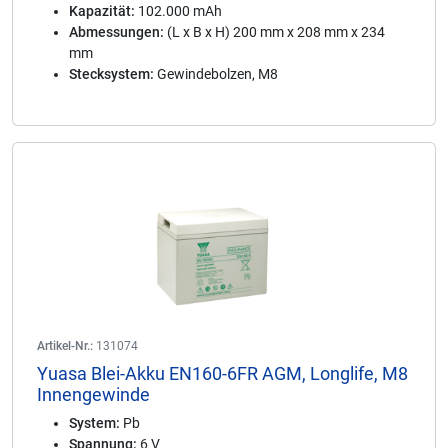
Kapazität:
102.000 mAh
Abmessungen:
(L x B x H) 200 mm x 208 mm x 234
mm
Stecksystem:
Gewindebolzen, M8
Artikel-Nr.:
131074
Yuasa Blei-Akku EN160-6FR AGM, Longlife, M8
Innengewinde
System:
Pb
Spannung:
6 V