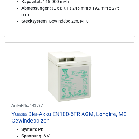
Kapazität:
165.000 mAh
Abmessungen:
(L x B x H) 246 mm x 192 mm x 275
mm
Stecksystem:
Gewindebolzen, M10
Artikel-Nr.:
143597
Yuasa Blei-Akku EN100-6FR AGM, Longlife, M8
Gewindebolzen
System:
Pb
Spannung:
6 V