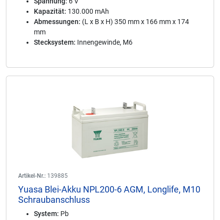
Spannung:
6 V
Kapazität:
130.000 mAh
Abmessungen:
(L x B x H) 350 mm x 166 mm x 174
mm
Stecksystem:
Innengewinde, M6
Artikel-Nr.:
139885
Yuasa Blei-Akku NPL200-6 AGM, Longlife, M10
Schraubanschluss
System:
Pb