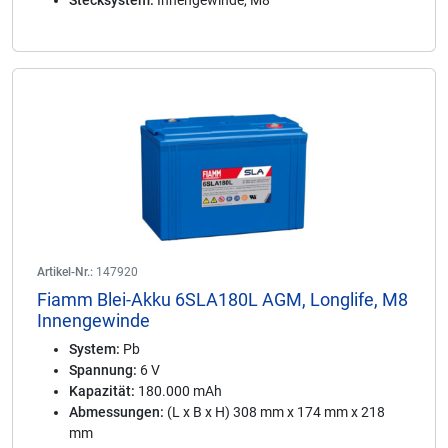
Stecksystem:
Innengewinde, M8
Artikel-Nr.:
147920
Fiamm Blei-Akku 6SLA180L AGM, Longlife, M8
Innengewinde
System:
Pb
Spannung:
6 V
Kapazität:
180.000 mAh
Abmessungen:
(L x B x H) 308 mm x 174 mm x 218
mm