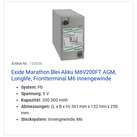
Artikel-Nr.:
133056
Exide Marathon Blei-Akku M6V200FT AGM,
Longlife, Frontterminal M6 Innengewinde
System:
Pb
Spannung:
6 V
Kapazität:
200.000 mAh
Abmessungen:
(L x B x H) 361 mm x 132 mm x 250
mm
Stecksystem:
Innengewinde, M6