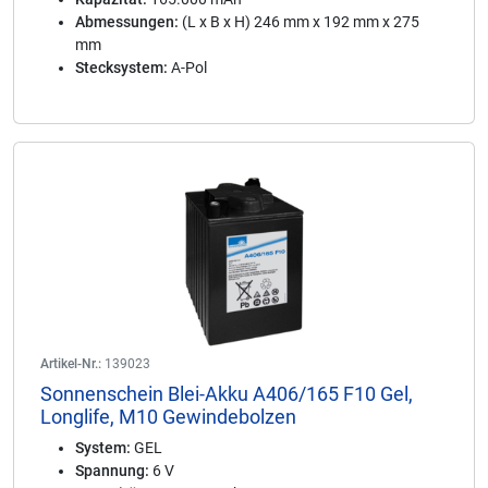
Abmessungen:
(L x B x H) 246 mm x 192 mm x 275
mm
Stecksystem:
A-Pol
Artikel-Nr.:
139023
Sonnenschein Blei-Akku A406/165 F10 Gel,
Longlife, M10 Gewindebolzen
System:
GEL
Spannung:
6 V