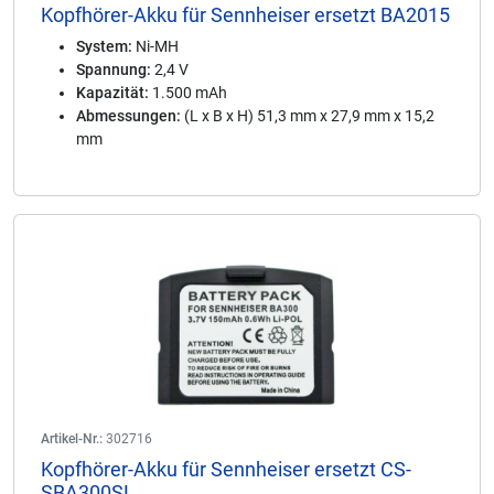
Kopfhörer-Akku für Sennheiser ersetzt BA2015
System:
Ni-MH
Spannung:
2,4 V
Kapazität:
1.500 mAh
Abmessungen:
(L x B x H) 51,3 mm x 27,9 mm x 15,2
mm
Artikel-Nr.:
302716
Kopfhörer-Akku für Sennheiser ersetzt CS-
SBA300SL