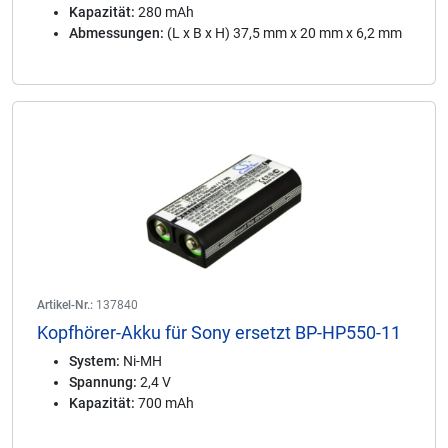
Kapazität:
280 mAh
Abmessungen:
(L x B x H) 37,5 mm x 20 mm x 6,2 mm
Artikel-Nr.:
137840
Kopfhörer-Akku für Sony ersetzt BP-HP550-11
System:
Ni-MH
Spannung:
2,4 V
Kapazität:
700 mAh