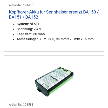
Artikel-Nr.:
124400
Kopfhörer-Akku für Sennheiser ersetzt BA150 /
BA151 / BA152
System:
Ni-MH
Spannung:
2,4 V
Kapazität:
60 mAh
Abmessungen:
(L x B x H) 35 mm x 20 mm x 15 mm
Artikel-Nr.:
303588