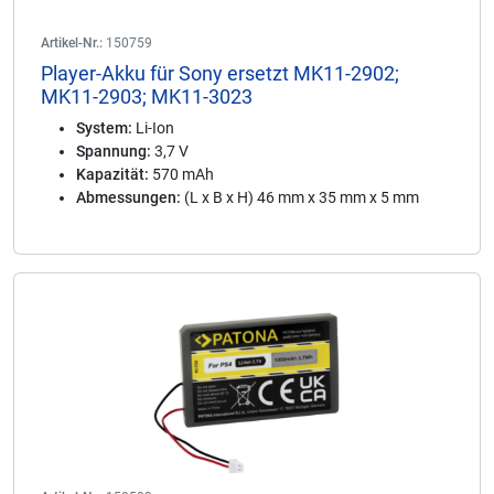
Artikel-Nr.:
150759
Player-Akku für Sony ersetzt MK11-2902;
MK11-2903; MK11-3023
System:
Li-Ion
Spannung:
3,7 V
Kapazität:
570 mAh
Abmessungen:
(L x B x H) 46 mm x 35 mm x 5 mm