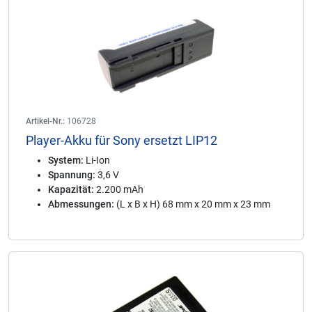
Artikel-Nr.:
106728
Player-Akku für Sony ersetzt LIP12
System:
Li-Ion
Spannung:
3,6 V
Kapazität:
2.200 mAh
Abmessungen:
(L x B x H) 68 mm x 20 mm x 23 mm