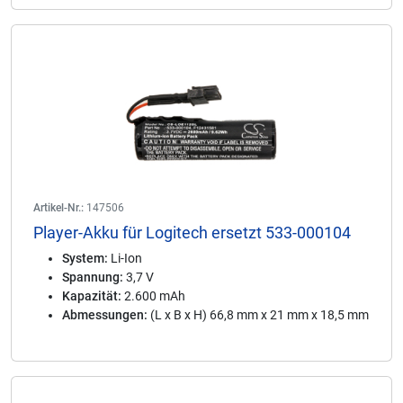
Artikel-Nr.:
147506
Player-Akku für Logitech ersetzt 533-000104
System:
Li-Ion
Spannung:
3,7 V
Kapazität:
2.600 mAh
Abmessungen:
(L x B x H) 66,8 mm x 21 mm x 18,5 mm