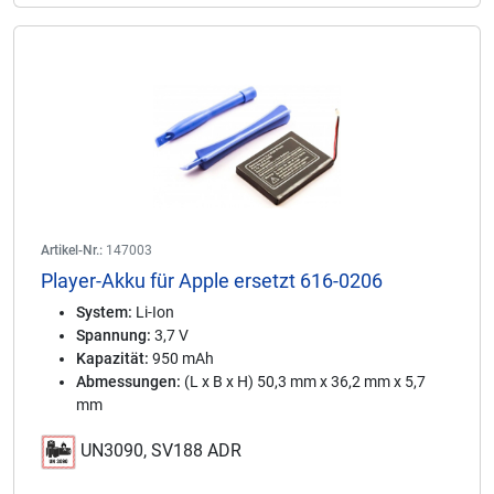
Artikel-Nr.:
147003
Player-Akku für Apple ersetzt 616-0206
System:
Li-Ion
Spannung:
3,7 V
Kapazität:
950 mAh
Abmessungen:
(L x B x H) 50,3 mm x 36,2 mm x 5,7
mm
UN3090, SV188 ADR