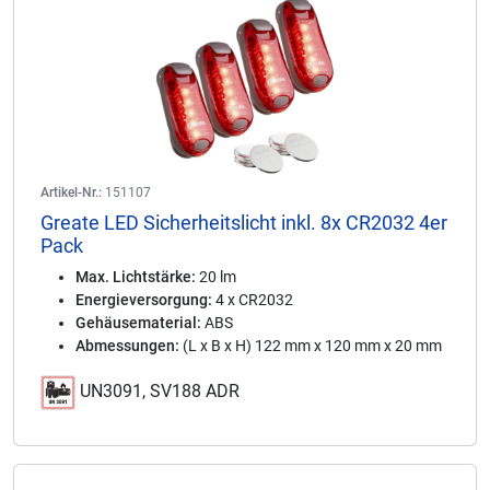
Artikel-Nr.:
151107
Greate LED Sicherheitslicht inkl. 8x CR2032 4er
Pack
Max. Lichtstärke:
20 lm
Energieversorgung:
4 x CR2032
Gehäusematerial:
ABS
Abmessungen:
(L x B x H) 122 mm x 120 mm x 20 mm
UN3091, SV188 ADR