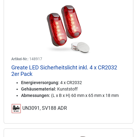
Artikel-Nr.:
148917
Greate LED Sicherheitslicht inkl. 4 x CR2032
2er Pack
Energieversorgung:
4 x CR2032
Gehäusematerial:
Kunststoff
Abmessungen:
(L x B x H) 60 mm x 65 mm x 18 mm
UN3091, SV188 ADR