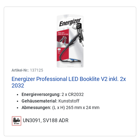
Artikel-Nr.:
137125
Energizer Professional LED Booklite V2 inkl. 2x
2032
Energieversorgung:
2 x CR2032
Gehäusematerial:
Kunststoff
Abmessungen:
(L x H) 265 mm x 24 mm
UN3091, SV188 ADR