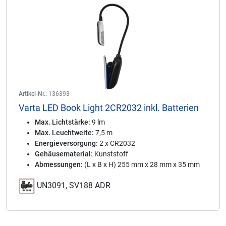
Artikel-Nr.:
136393
Varta LED Book Light 2CR2032 inkl. Batterien
Max. Lichtstärke:
9 lm
Max. Leuchtweite:
7,5 m
Energieversorgung:
2 x CR2032
Gehäusematerial:
Kunststoff
Abmessungen:
(L x B x H) 255 mm x 28 mm x 35 mm
UN3091, SV188 ADR