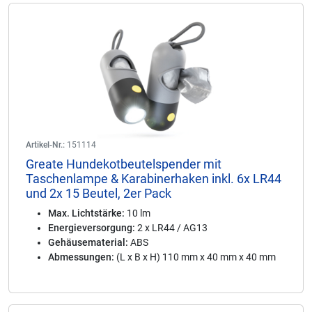
Artikel-Nr.:
151114
Greate Hundekotbeutelspender mit
Taschenlampe & Karabinerhaken inkl. 6x LR44
und 2x 15 Beutel, 2er Pack
Max. Lichtstärke:
10 lm
Energieversorgung:
2 x LR44 / AG13
Gehäusematerial:
ABS
Abmessungen:
(L x B x H) 110 mm x 40 mm x 40 mm