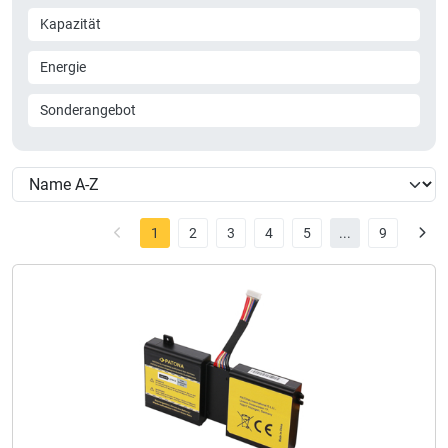
Kapazität
Energie
Sonderangebot
1
2
3
4
5
...
9