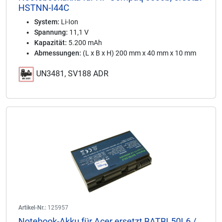
HSTNN-I44C
System:
Li-Ion
Spannung:
11,1 V
Kapazität:
5.200 mAh
Abmessungen:
(L x B x H) 200 mm x 40 mm x 10 mm
UN3481, SV188 ADR
Artikel-Nr.:
125957
Notebook-Akku für Acer ersetzt BATBL50L6 /