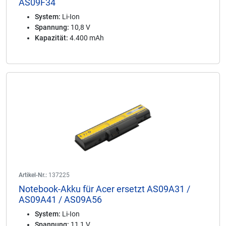
AS09F34
System:
Li-Ion
Spannung:
10,8 V
Kapazität:
4.400 mAh
Artikel-Nr.:
137225
Notebook-Akku für Acer ersetzt AS09A31 /
AS09A41 / AS09A56
System:
Li-Ion
Spannung:
11,1 V