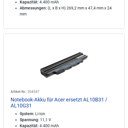
Kapazität:
4.400 mAh
Abmessungen:
(L x B x H) 269,2 mm x 47,4 mm x 24
mm
Artikel-Nr.:
304547
Notebook-Akku für Acer ersetzt AL10B31 /
AL10G31
System:
Li-Ion
Spannung:
11,1 V
Kapazität:
4.400 mAh