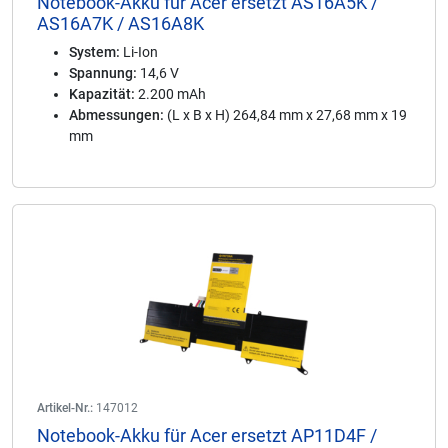
Notebook-Akku für Acer ersetzt AS16A5K /
AS16A7K / AS16A8K
System:
Li-Ion
Spannung:
14,6 V
Kapazität:
2.200 mAh
Abmessungen:
(L x B x H) 264,84 mm x 27,68 mm x 19
mm
Artikel-Nr.:
147012
Notebook-Akku für Acer ersetzt AP11D4F /