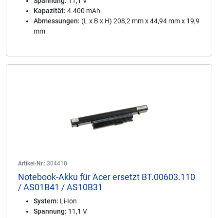
Spannung:
11,1 V
Kapazität:
4.400 mAh
Abmessungen:
(L x B x H) 208,2 mm x 44,94 mm x 19,9
mm
Artikel-Nr.:
304410
Notebook-Akku für Acer ersetzt BT.00603.110
/ AS01B41 / AS10B31
System:
Li-Ion
Spannung:
11,1 V