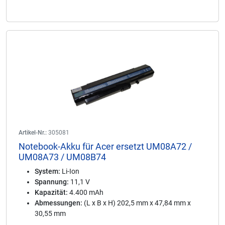
Artikel-Nr.:
305081
Notebook-Akku für Acer ersetzt UM08A72 /
UM08A73 / UM08B74
System:
Li-Ion
Spannung:
11,1 V
Kapazität:
4.400 mAh
Abmessungen:
(L x B x H) 202,5 mm x 47,84 mm x
30,55 mm