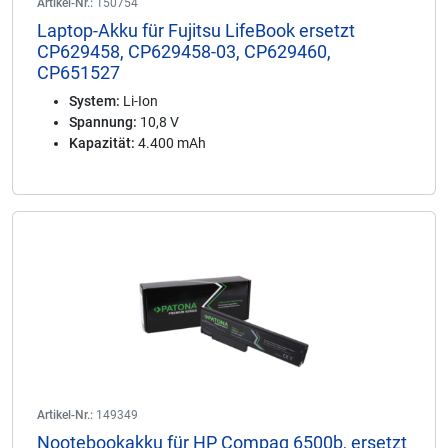
Artikel-Nr.:
150754
Laptop-Akku für Fujitsu LifeBook ersetzt
CP629458, CP629458-03, CP629460,
CP651527
System:
Li-Ion
Spannung:
10,8 V
Kapazität:
4.400 mAh
Artikel-Nr.:
149349
Nootebookakku für HP Compaq 6500b, ersetzt