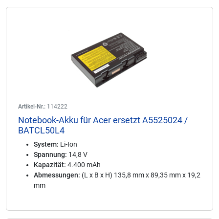
Artikel-Nr.:
114222
Notebook-Akku für Acer ersetzt A5525024 /
BATCL50L4
System:
Li-Ion
Spannung:
14,8 V
Kapazität:
4.400 mAh
Abmessungen:
(L x B x H) 135,8 mm x 89,35 mm x 19,2
mm