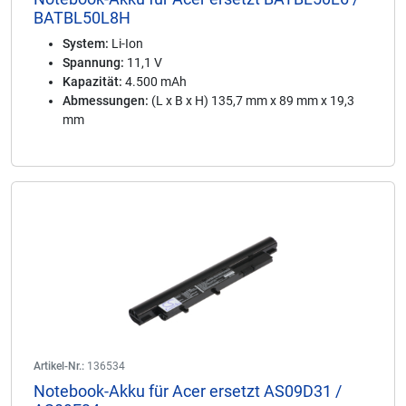
BATBL50L8H
System:
Li-Ion
Spannung:
11,1 V
Kapazität:
4.500 mAh
Abmessungen:
(L x B x H) 135,7 mm x 89 mm x 19,3
mm
Artikel-Nr.:
136534
Notebook-Akku für Acer ersetzt AS09D31 /