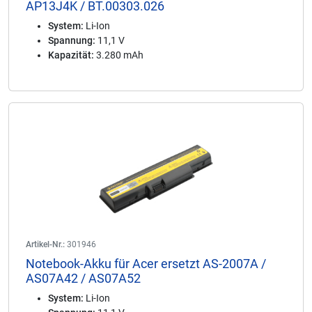
AP13J4K / BT.00303.026
System:
Li-Ion
Spannung:
11,1 V
Kapazität:
3.280 mAh
Artikel-Nr.:
301946
Notebook-Akku für Acer ersetzt AS-2007A /
AS07A42 / AS07A52
System:
Li-Ion