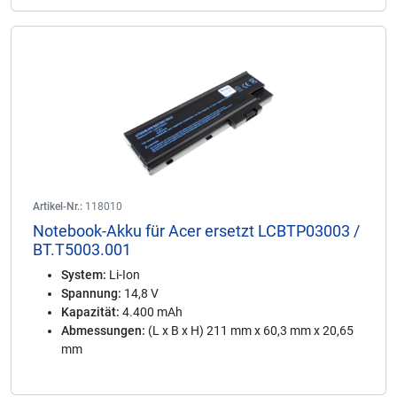
Artikel-Nr.:
118010
Notebook-Akku für Acer ersetzt LCBTP03003 /
BT.T5003.001
System:
Li-Ion
Spannung:
14,8 V
Kapazität:
4.400 mAh
Abmessungen:
(L x B x H) 211 mm x 60,3 mm x 20,65
mm