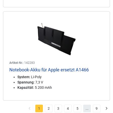
Artikel-Nr.:
142283
Notebook-Akku für Apple ersetzt A1466
System:
Li-Poly
Spannung:
7,3 V
Kapazität:
5.200 mAh
1
2
3
4
5
...
9