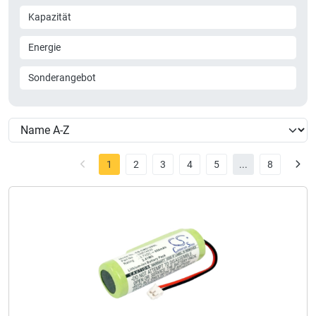
Kapazität
Energie
Sonderangebot
1
2
3
4
5
...
8