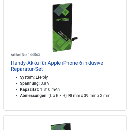
Artikel-Nr.:
144563
Handy-Akku für Apple iPhone 6 inklusive
Reparatur-Set
System:
Li-Poly
Spannung:
3,8 V
Kapazität:
1.810 mAh
Abmessungen:
(L x B x H) 98 mm x 39 mm x 3 mm