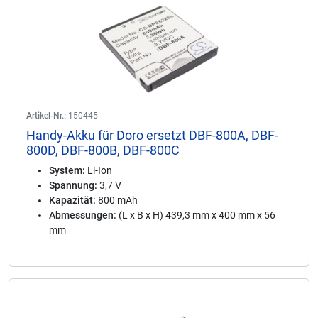
Artikel-Nr.:
150445
Handy-Akku für Doro ersetzt DBF-800A, DBF-
800D, DBF-800B, DBF-800C
System:
Li-Ion
Spannung:
3,7 V
Kapazität:
800 mAh
Abmessungen:
(L x B x H) 439,3 mm x 400 mm x 56
mm