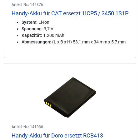
Artikel-Nr.:
146376
Handy-Akku für CAT ersetzt 1ICP5 / 3450 1S1P
System:
Li-Ion
Spannung:
3,7 V
Kapazität:
1.200 mAh
Abmessungen:
(L x B x H) 53,1 mm x 34 mm x 5,7 mm
Artikel-Nr.:
141036
Handy-Akku für Doro ersetzt RCB413