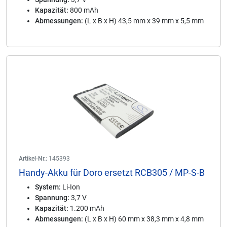
Kapazität:
800 mAh
Abmessungen:
(L x B x H) 43,5 mm x 39 mm x 5,5 mm
Artikel-Nr.:
145393
Handy-Akku für Doro ersetzt RCB305 / MP-S-B
System:
Li-Ion
Spannung:
3,7 V
Kapazität:
1.200 mAh
Abmessungen:
(L x B x H) 60 mm x 38,3 mm x 4,8 mm