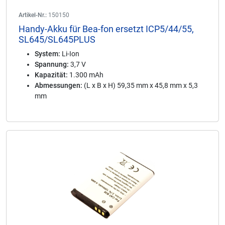
Artikel-Nr.:
150150
Handy-Akku für Bea-fon ersetzt ICP5/44/55,
SL645/SL645PLUS
System:
Li-Ion
Spannung:
3,7 V
Kapazität:
1.300 mAh
Abmessungen:
(L x B x H) 59,35 mm x 45,8 mm x 5,3
mm