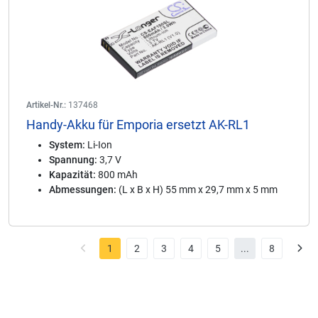
Artikel-Nr.:
137468
Handy-Akku für Emporia ersetzt AK-RL1
System:
Li-Ion
Spannung:
3,7 V
Kapazität:
800 mAh
Abmessungen:
(L x B x H) 55 mm x 29,7 mm x 5 mm
1
2
3
4
5
...
8