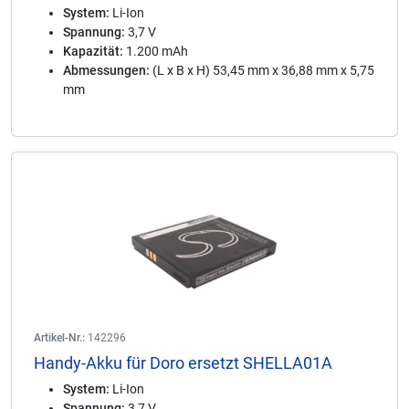
System:
Li-Ion
Spannung:
3,7 V
Kapazität:
1.200 mAh
Abmessungen:
(L x B x H) 53,45 mm x 36,88 mm x 5,75
mm
Artikel-Nr.:
142296
Handy-Akku für Doro ersetzt SHELLA01A
System:
Li-Ion
Spannung:
3,7 V