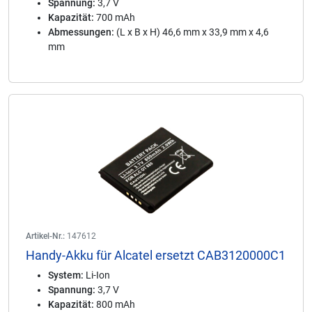
Spannung:
3,7 V
Kapazität:
700 mAh
Abmessungen:
(L x B x H) 46,6 mm x 33,9 mm x 4,6
mm
Artikel-Nr.:
147612
Handy-Akku für Alcatel ersetzt CAB3120000C1
System:
Li-Ion
Spannung:
3,7 V
Kapazität:
800 mAh