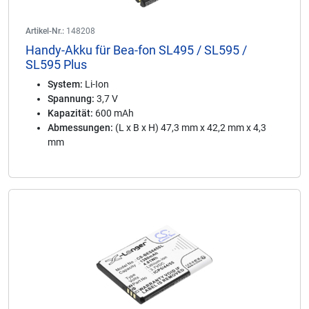
Artikel-Nr.:
148208
Handy-Akku für Bea-fon SL495 / SL595 /
SL595 Plus
System:
Li-Ion
Spannung:
3,7 V
Kapazität:
600 mAh
Abmessungen:
(L x B x H) 47,3 mm x 42,2 mm x 4,3
mm