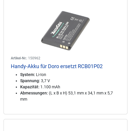
Artikel-Nr.:
150962
Handy-Akku für Doro ersetzt RCB01P02
System:
Li-Ion
Spannung:
3,7 V
Kapazität:
1.100 mAh
Abmessungen:
(L x B x H) 53,1 mm x 34,1 mm x 5,7
mm