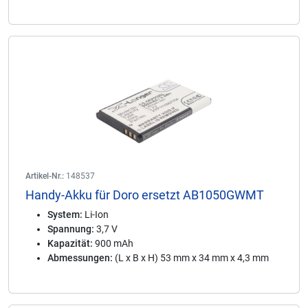
Artikel-Nr.:
148537
Handy-Akku für Doro ersetzt AB1050GWMT
System:
Li-Ion
Spannung:
3,7 V
Kapazität:
900 mAh
Abmessungen:
(L x B x H) 53 mm x 34 mm x 4,3 mm