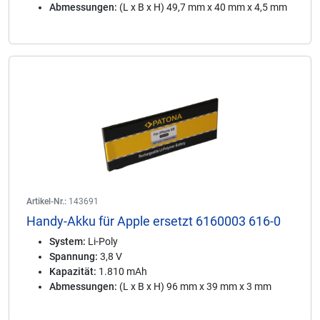
Abmessungen:
(L x B x H) 49,7 mm x 40 mm x 4,5 mm
Artikel-Nr.:
143691
Handy-Akku für Apple ersetzt 6160003 616-0
System:
Li-Poly
Spannung:
3,8 V
Kapazität:
1.810 mAh
Abmessungen:
(L x B x H) 96 mm x 39 mm x 3 mm