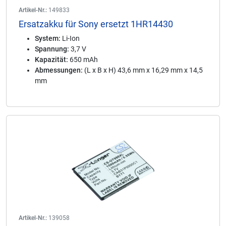
Artikel-Nr.:
149833
Ersatzakku für Sony ersetzt 1HR14430
System:
Li-Ion
Spannung:
3,7 V
Kapazität:
650 mAh
Abmessungen:
(L x B x H) 43,6 mm x 16,29 mm x 14,5
mm
Artikel-Nr.:
139058