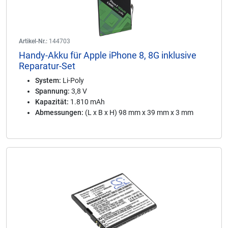
Artikel-Nr.:
144703
Handy-Akku für Apple iPhone 8, 8G inklusive
Reparatur-Set
System:
Li-Poly
Spannung:
3,8 V
Kapazität:
1.810 mAh
Abmessungen:
(L x B x H) 98 mm x 39 mm x 3 mm