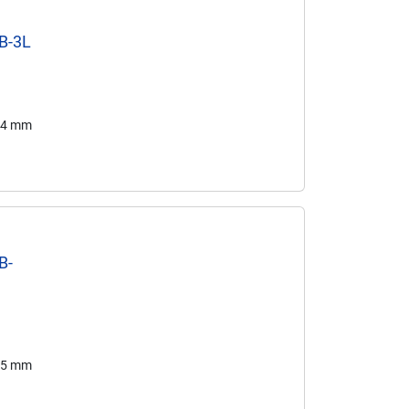
NB-3L
 34 mm
B-
9,5 mm