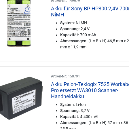
Artikel-Nr.:
149679
Akku für Sony BP-HP800 2,4V 70
NiMH
System:
Ni-MH
Spannung:
2,4 V
Kapazität:
700 mAh
Abmessungen:
(L x B x H) 46,5 mm x 
mm x 11,9 mm
Artikel-Nr.:
150791
Akku Psion-Teklogix 7525 Workab
Pro ersetzt WA3010 Scanner-
Handheldakku
System:
Li-Ion
Spannung:
3,7 V
Kapazität:
4.400 mAh
Abmessungen:
(L x B x H) 57 mm x 3
25,5 mm