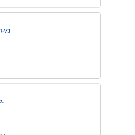
CR-V3
P-