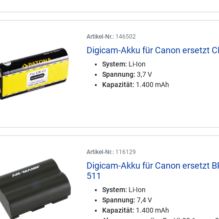
Artikel-Nr.:
146502
Digicam-Akku für Canon ersetzt 
System:
Li-Ion
Spannung:
3,7 V
Kapazität:
1.400 mAh
Artikel-Nr.:
116129
Digicam-Akku für Canon ersetzt B
511
System:
Li-Ion
Spannung:
7,4 V
Kapazität:
1.400 mAh