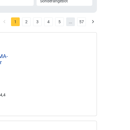
Sonderangebot
1
2
3
4
5
...
57
2MA-
r
44,4