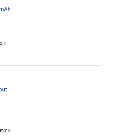
0mAh
23,3
out
6 mm x