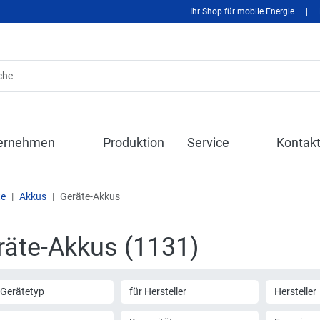
Ihr Shop für mobile Energie
|
ernehmen
Produktion
Service
Kontak
te
Akkus
Geräte-Akkus
räte-Akkus (1131)
 Gerätetyp
für Hersteller
Hersteller