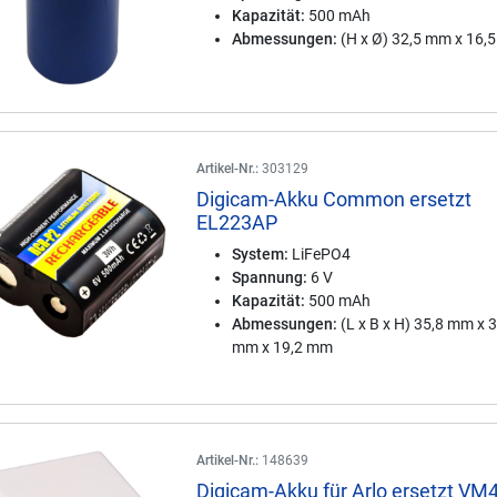
Kapazität:
500 mAh
Abmessungen:
(H x Ø) 32,5 mm x 16,
Artikel-Nr.:
303129
Digicam-Akku Common ersetzt
EL223AP
System:
LiFePO4
Spannung:
6 V
Kapazität:
500 mAh
Abmessungen:
(L x B x H) 35,8 mm x 
mm x 19,2 mm
Artikel-Nr.:
148639
Digicam-Akku für Arlo ersetzt VM