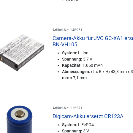
Artikel-Nr.:
148951
Camera-Akku für JVC GC-XA1 ers
BN-VH105
System:
Li-Ion
Spannung:
3,7 V
Kapazität:
1.050 mAh
Abmessungen:
(L x B x H) 43,3 mm x 
mm x 7,1 mm
Artikel-Nr.:
115271
Digicam-Akku ersetzt CR123A
System:
LiFePO4
Spannung:
3 V