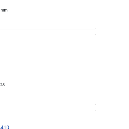
5 mm
33,8
4410