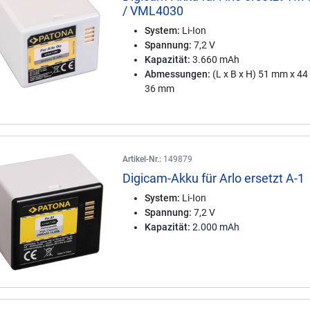
/ VML4030
System:
Li-Ion
Spannung:
7,2 V
Kapazität:
3.660 mAh
Abmessungen:
(L x B x H) 51 mm x 4
36 mm
Artikel-Nr.:
149879
Digicam-Akku für Arlo ersetzt A-1
System:
Li-Ion
Spannung:
7,2 V
Kapazität:
2.000 mAh