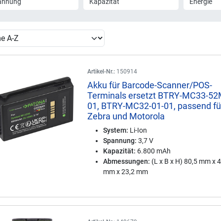
annung
Kapazität
Energie
Artikel-Nr.:
150914
Akku für Barcode-Scanner/POS-
Terminals ersetzt BTRY-MC33-5
01, BTRY-MC32-01-01, passend fü
Zebra und Motorola
System:
Li-Ion
Spannung:
3,7 V
Kapazität:
6.800 mAh
Abmessungen:
(L x B x H) 80,5 mm x 
mm x 23,2 mm