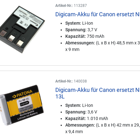
Artikel-Nr.:
113287
Digicam-Akku für Canon ersetzt 
System:
Li-Ion
Spannung:
3,7 V
Kapazität:
750 mAh
Abmessungen:
(L x B x H) 48,5 mm x
x 9 mm
Artikel-Nr.:
140038
Digicam-Akku für Canon ersetzt N
13L
System:
Li-Ion
Spannung:
3,6 V
Kapazität:
1.010 mAh
Abmessungen:
(L x B x H) 42 mm x 2
x 9,4 mm