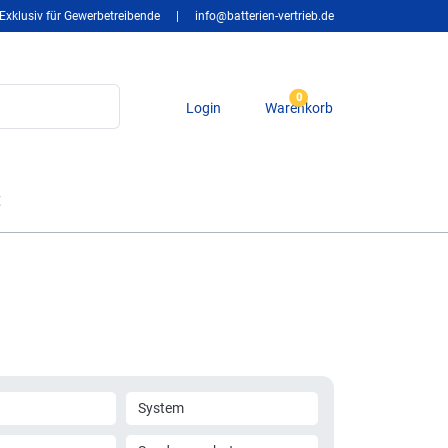
Exklusiv für Gewerbetreibende
|
info@batterien-vertrieb.de
0
Login
Warenkorb
t
System