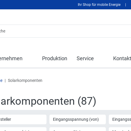
Ihr Shop für mobile Energie
|
ernehmen
Produktion
Service
Kontak
te
Solarkomponenten
larkomponenten (87)
steller
Eingangsspannung (von)
Eingangss