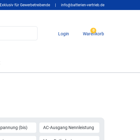
Exklusiv für Gewerbetreibende
|
info@batterien-vertrieb.de
0
Login
Warenkorb
t
pannung (bis)
AC-Ausgang Nennleistung