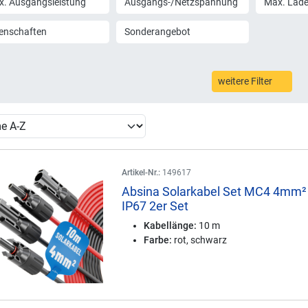
. Ausgangsleistung
Ausgangs-/Netzspannung
Max. Lad
enschaften
Sonderangebot
weitere Filter
Artikel-Nr.:
149617
Absina Solarkabel Set MC4 4mm²
IP67 2er Set
Kabellänge:
10 m
Farbe:
rot, schwarz