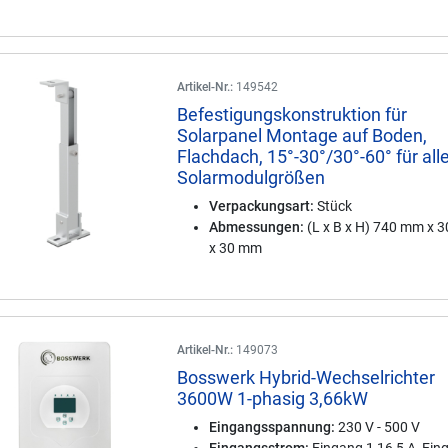
Artikel-Nr.:
149542
Befestigungskonstruktion für
Solarpanel Montage auf Boden,
Flachdach, 15°-30°/30°-60° für all
Solarmodulgrößen
Verpackungsart:
Stück
Abmessungen:
(L x B x H) 740 mm x 
x 30 mm
Artikel-Nr.:
149073
Bosswerk Hybrid-Wechselrichter
3600W 1-phasig 3,66kW
Eingangsspannung:
230 V - 500 V