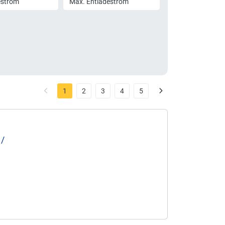
estrom
Max. Entladestrom
1
2
3
4
5
 /