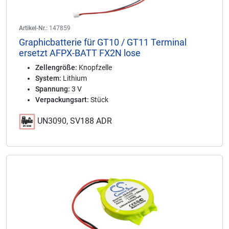
Artikel-Nr.:
147859
Graphicbatterie für GT10 / GT11 Terminal
ersetzt AFPX-BATT FX2N lose
Zellengröße:
Knopfzelle
System:
Lithium
Spannung:
3 V
Verpackungsart:
Stück
UN3090, SV188 ADR