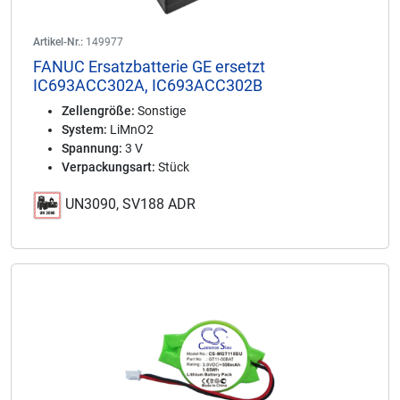
Artikel-Nr.:
149977
FANUC Ersatzbatterie GE ersetzt
IC693ACC302A, IC693ACC302B
Zellengröße:
Sonstige
System:
LiMnO2
Spannung:
3 V
Verpackungsart:
Stück
UN3090, SV188 ADR