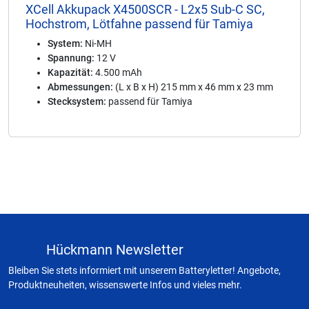
XCell Akkupack X4500SCR - L2x5 Sub-C SC,
Hochstrom, Lötfahne passend für Tamiya
System:
Ni-MH
Spannung:
12 V
Kapazität:
4.500 mAh
Abmessungen:
(L x B x H) 215 mm x 46 mm x 23 mm
Stecksystem:
passend für Tamiya
Hückmann Newsletter
Bleiben Sie stets informiert mit unserem Batteryletter! Angebote,
Produktneuheiten, wissenswerte Infos und vieles mehr.