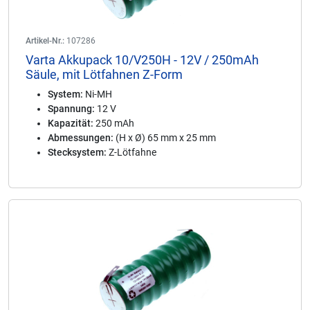
Artikel-Nr.:
107286
Varta Akkupack 10/V250H - 12V / 250mAh
Säule, mit Lötfahnen Z-Form
System:
Ni-MH
Spannung:
12 V
Kapazität:
250 mAh
Abmessungen:
(H x Ø) 65 mm x 25 mm
Stecksystem:
Z-Lötfahne