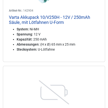
Artikel-Nr.:
142904
Varta Akkupack 10/V250H - 12V / 250mAh
Säule, mit Lötfahnen U-Form
System:
Ni-MH
Spannung:
12 V
Kapazität:
250 mAh
Abmessungen:
(H x Ø) 65 mm x 25 mm
Stecksystem:
U-Lötfahne