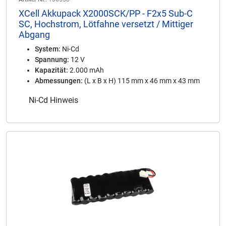
XCell Akkupack X2000SCK/PP - F2x5 Sub-C
SC, Hochstrom, Lötfahne versetzt / Mittiger
Abgang
System:
Ni-Cd
Spannung:
12 V
Kapazität:
2.000 mAh
Abmessungen:
(L x B x H) 115 mm x 46 mm x 43 mm
Ni-Cd Hinweis