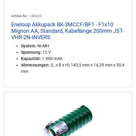
Artikel-Nr.:
146420
Eneloop Akkupack BK-3MCCF/BF1 - F1x10
Mignon AA, Standard, Kabellänge 200mm JST-
VHR-2N-INVERS
System:
Ni-MH
Spannung:
12 V
Kapazität:
1.900 mAh
Abmessungen:
(L x B x H) 143,5 mm x 14,35 mm x 50,4
mm