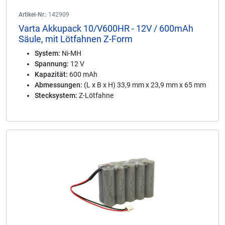
Artikel-Nr.:
142909
Varta Akkupack 10/V600HR - 12V / 600mAh
Säule, mit Lötfahnen Z-Form
System:
Ni-MH
Spannung:
12 V
Kapazität:
600 mAh
Abmessungen:
(L x B x H) 33,9 mm x 23,9 mm x 65 mm
Stecksystem:
Z-Lötfahne