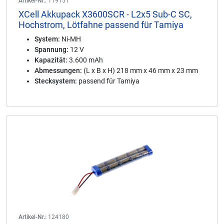
Artikel-Nr.:
119151
XCell Akkupack X3600SCR - L2x5 Sub-C SC,
Hochstrom, Lötfahne passend für Tamiya
System:
Ni-MH
Spannung:
12 V
Kapazität:
3.600 mAh
Abmessungen:
(L x B x H) 218 mm x 46 mm x 23 mm
Stecksystem:
passend für Tamiya
Artikel-Nr.:
124180