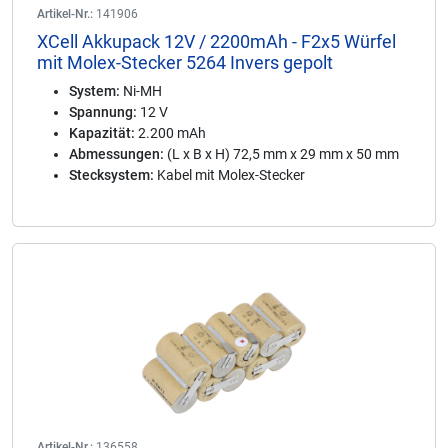
Artikel-Nr.:
141906
XCell Akkupack 12V / 2200mAh - F2x5 Würfel
mit Molex-Stecker 5264 Invers gepolt
System:
Ni-MH
Spannung:
12 V
Kapazität:
2.200 mAh
Abmessungen:
(L x B x H) 72,5 mm x 29 mm x 50 mm
Stecksystem:
Kabel mit Molex-Stecker
Artikel-Nr.:
136558