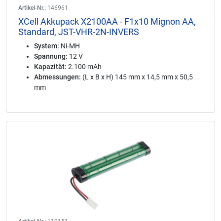
Artikel-Nr.:
146961
XCell Akkupack X2100AA - F1x10 Mignon AA,
Standard, JST-VHR-2N-INVERS
System:
Ni-MH
Spannung:
12 V
Kapazität:
2.100 mAh
Abmessungen:
(L x B x H) 145 mm x 14,5 mm x 50,5
mm