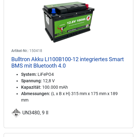
Artikel-Nr.:
150418
Bulltron Akku LI100B100-12 integriertes Smart
BMS mit Bluetooth 4.0
System:
LiFePO4
Spannung:
12,8 V
Kapazität:
100.000 mAh
Abmessungen:
(L x B x H) 315 mm x 175 mm x 189
mm
UN3480, 9 II