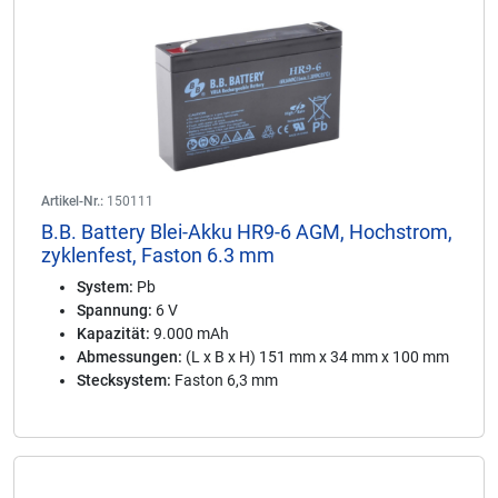
Artikel-Nr.:
150111
B.B. Battery Blei-Akku HR9-6 AGM, Hochstrom,
zyklenfest, Faston 6.3 mm
System:
Pb
Spannung:
6 V
Kapazität:
9.000 mAh
Abmessungen:
(L x B x H) 151 mm x 34 mm x 100 mm
Stecksystem:
Faston 6,3 mm