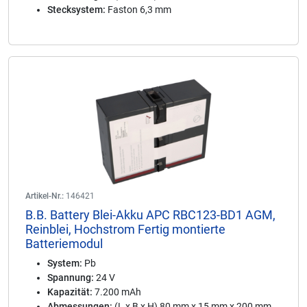
Stecksystem:
Faston 6,3 mm
Artikel-Nr.:
146421
B.B. Battery Blei-Akku APC RBC123-BD1 AGM,
Reinblei, Hochstrom Fertig montierte
Batteriemodul
System:
Pb
Spannung:
24 V
Kapazität:
7.200 mAh
Abmessungen:
(L x B x H) 80 mm x 15 mm x 200 mm