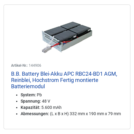
Artikel-Nr.:
144906
B.B. Battery Blei-Akku APC RBC24-BD1 AGM,
Reinblei, Hochstrom Fertig montierte
Batteriemodul
System:
Pb
Spannung:
48 V
Kapazität:
5.600 mAh
Abmessungen:
(L x B x H) 332 mm x 190 mm x 79 mm