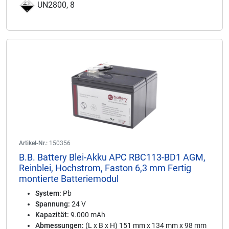
UN2800, 8
Artikel-Nr.:
150356
B.B. Battery Blei-Akku APC RBC113-BD1 AGM,
Reinblei, Hochstrom, Faston 6,3 mm Fertig
montierte Batteriemodul
System:
Pb
Spannung:
24 V
Kapazität:
9.000 mAh
Abmessungen:
(L x B x H) 151 mm x 134 mm x 98 mm