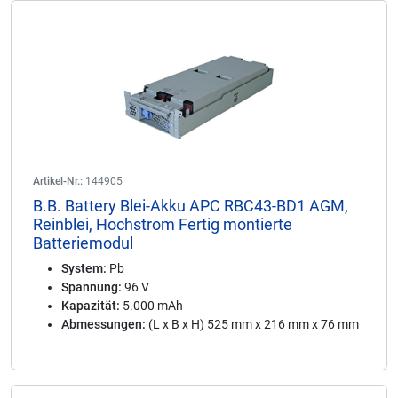
Artikel-Nr.:
144905
B.B. Battery Blei-Akku APC RBC43-BD1 AGM,
Reinblei, Hochstrom Fertig montierte
Batteriemodul
System:
Pb
Spannung:
96 V
Kapazität:
5.000 mAh
Abmessungen:
(L x B x H) 525 mm x 216 mm x 76 mm