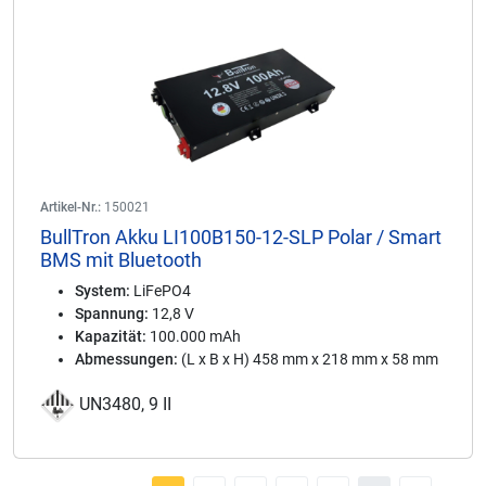
Artikel-Nr.:
150021
BullTron Akku LI100B150-12-SLP Polar / Smart
BMS mit Bluetooth
System:
LiFePO4
Spannung:
12,8 V
Kapazität:
100.000 mAh
Abmessungen:
(L x B x H) 458 mm x 218 mm x 58 mm
UN3480, 9 II