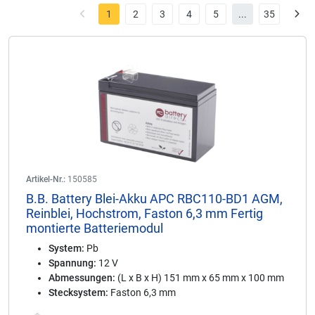
1
2
3
4
5
...
35
Artikel-Nr.:
150585
B.B. Battery Blei-Akku APC RBC110-BD1 AGM,
Reinblei, Hochstrom, Faston 6,3 mm Fertig
montierte Batteriemodul
System:
Pb
Spannung:
12 V
Abmessungen:
(L x B x H) 151 mm x 65 mm x 100 mm
Stecksystem:
Faston 6,3 mm