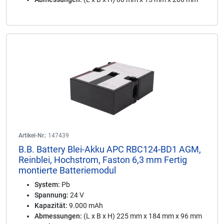
Artikel-Nr.:
147439
B.B. Battery Blei-Akku APC RBC124-BD1 AGM,
Reinblei, Hochstrom, Faston 6,3 mm Fertig
montierte Batteriemodul
System:
Pb
Spannung:
24 V
Kapazität:
9.000 mAh
Abmessungen:
(L x B x H) 225 mm x 184 mm x 96 mm