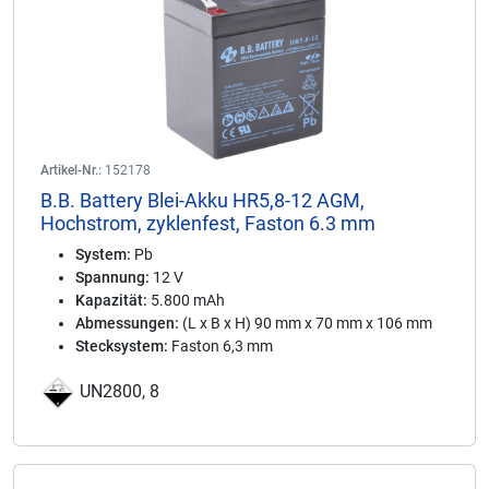
Artikel-Nr.:
152178
B.B. Battery Blei-Akku HR5,8-12 AGM,
Hochstrom, zyklenfest, Faston 6.3 mm
System:
Pb
Spannung:
12 V
Kapazität:
5.800 mAh
Abmessungen:
(L x B x H) 90 mm x 70 mm x 106 mm
Stecksystem:
Faston 6,3 mm
UN2800, 8