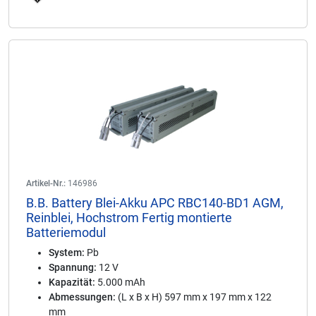
Artikel-Nr.:
146986
B.B. Battery Blei-Akku APC RBC140-BD1 AGM,
Reinblei, Hochstrom Fertig montierte
Batteriemodul
System:
Pb
Spannung:
12 V
Kapazität:
5.000 mAh
Abmessungen:
(L x B x H) 597 mm x 197 mm x 122
mm