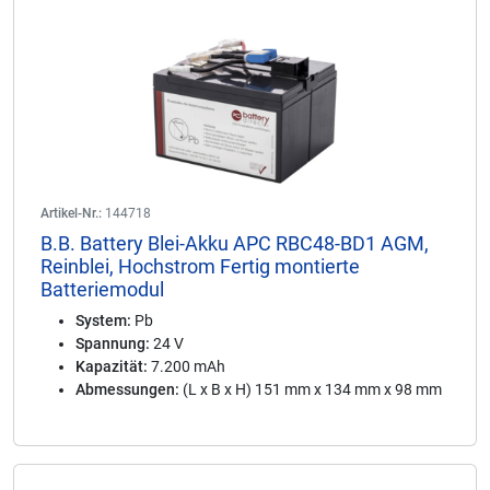
Artikel-Nr.:
144718
B.B. Battery Blei-Akku APC RBC48-BD1 AGM,
Reinblei, Hochstrom Fertig montierte
Batteriemodul
System:
Pb
Spannung:
24 V
Kapazität:
7.200 mAh
Abmessungen:
(L x B x H) 151 mm x 134 mm x 98 mm