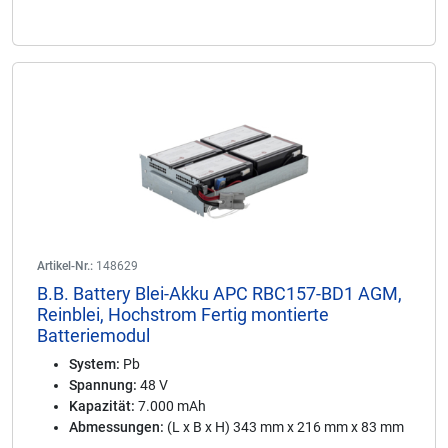
Artikel-Nr.:
148629
B.B. Battery Blei-Akku APC RBC157-BD1 AGM,
Reinblei, Hochstrom Fertig montierte
Batteriemodul
System:
Pb
Spannung:
48 V
Kapazität:
7.000 mAh
Abmessungen:
(L x B x H) 343 mm x 216 mm x 83 mm