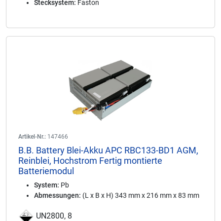
Stecksystem:
Faston
Artikel-Nr.:
147466
B.B. Battery Blei-Akku APC RBC133-BD1 AGM,
Reinblei, Hochstrom Fertig montierte
Batteriemodul
System:
Pb
Abmessungen:
(L x B x H) 343 mm x 216 mm x 83 mm
UN2800, 8