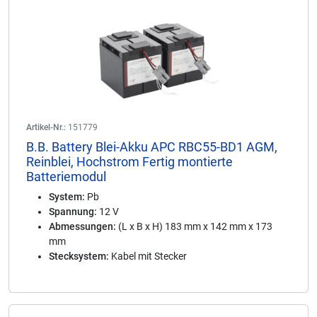
Artikel-Nr.:
151779
B.B. Battery Blei-Akku APC RBC55-BD1 AGM,
Reinblei, Hochstrom Fertig montierte
Batteriemodul
System:
Pb
Spannung:
12 V
Abmessungen:
(L x B x H) 183 mm x 142 mm x 173
mm
Stecksystem:
Kabel mit Stecker