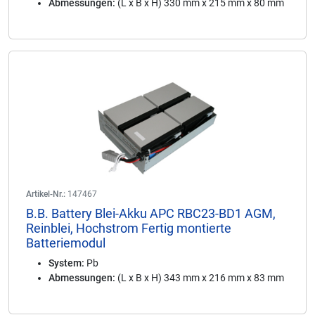
Abmessungen:
(L x B x H) 330 mm x 215 mm x 80 mm
Artikel-Nr.:
147467
B.B. Battery Blei-Akku APC RBC23-BD1 AGM,
Reinblei, Hochstrom Fertig montierte
Batteriemodul
System:
Pb
Abmessungen:
(L x B x H) 343 mm x 216 mm x 83 mm