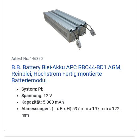
Artikel-Nr.:
146370
B.B. Battery Blei-Akku APC RBC44-BD1 AGM,
Reinblei, Hochstrom Fertig montierte
Batteriemodul
System:
Pb
Spannung:
12 V
Kapazität:
5.000 mAh
Abmessungen:
(L x B x H) 597 mm x 197 mm x 122
mm