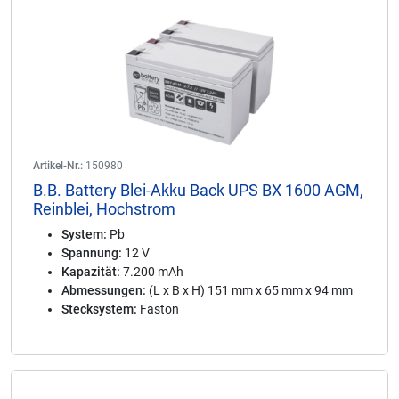
Artikel-Nr.:
150980
B.B. Battery Blei-Akku Back UPS BX 1600 AGM,
Reinblei, Hochstrom
System:
Pb
Spannung:
12 V
Kapazität:
7.200 mAh
Abmessungen:
(L x B x H) 151 mm x 65 mm x 94 mm
Stecksystem:
Faston