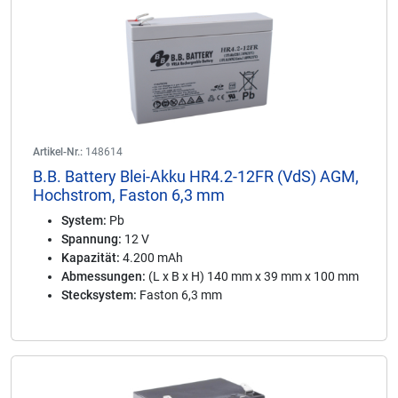
Artikel-Nr.:
148614
B.B. Battery Blei-Akku HR4.2-12FR (VdS) AGM,
Hochstrom, Faston 6,3 mm
System:
Pb
Spannung:
12 V
Kapazität:
4.200 mAh
Abmessungen:
(L x B x H) 140 mm x 39 mm x 100 mm
Stecksystem:
Faston 6,3 mm