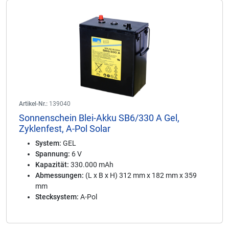
Artikel-Nr.:
139040
Sonnenschein Blei-Akku SB6/330 A Gel,
Zyklenfest, A-Pol Solar
System:
GEL
Spannung:
6 V
Kapazität:
330.000 mAh
Abmessungen:
(L x B x H) 312 mm x 182 mm x 359
mm
Stecksystem:
A-Pol