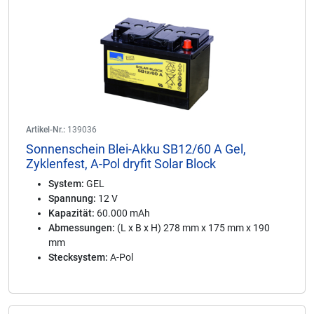
Artikel-Nr.:
139036
Sonnenschein Blei-Akku SB12/60 A Gel,
Zyklenfest, A-Pol dryfit Solar Block
System:
GEL
Spannung:
12 V
Kapazität:
60.000 mAh
Abmessungen:
(L x B x H) 278 mm x 175 mm x 190
mm
Stecksystem:
A-Pol