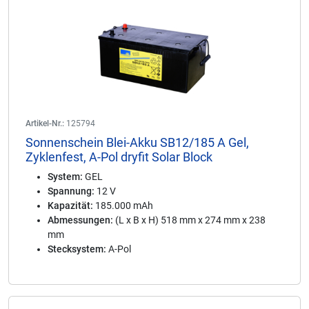
Artikel-Nr.:
125794
Sonnenschein Blei-Akku SB12/185 A Gel,
Zyklenfest, A-Pol dryfit Solar Block
System:
GEL
Spannung:
12 V
Kapazität:
185.000 mAh
Abmessungen:
(L x B x H) 518 mm x 274 mm x 238
mm
Stecksystem:
A-Pol