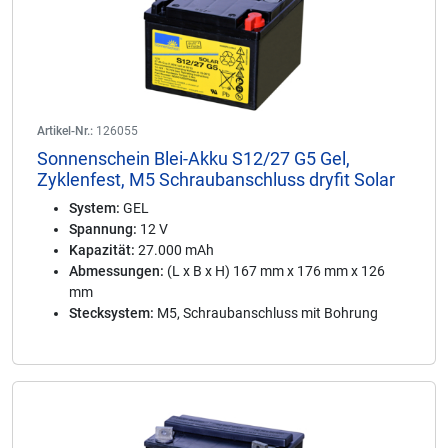
Artikel-Nr.:
126055
Sonnenschein Blei-Akku S12/27 G5 Gel,
Zyklenfest, M5 Schraubanschluss dryfit Solar
System:
GEL
Spannung:
12 V
Kapazität:
27.000 mAh
Abmessungen:
(L x B x H) 167 mm x 176 mm x 126
mm
Stecksystem:
M5, Schraubanschluss mit Bohrung