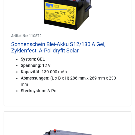
Artikel-Nr.:
110872
Sonnenschein Blei-Akku S12/130 A Gel,
Zyklenfest, A-Pol dryfit Solar
System:
GEL
Spannung:
12 V
Kapazität:
130.000 mAh
Abmessungen:
(L x B x H) 286 mm x 269 mm x 230
mm
Stecksystem:
A-Pol