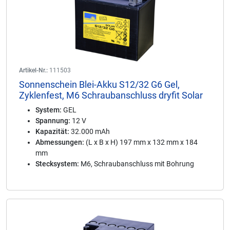
Artikel-Nr.:
111503
Sonnenschein Blei-Akku S12/32 G6 Gel,
Zyklenfest, M6 Schraubanschluss dryfit Solar
System:
GEL
Spannung:
12 V
Kapazität:
32.000 mAh
Abmessungen:
(L x B x H) 197 mm x 132 mm x 184
mm
Stecksystem:
M6, Schraubanschluss mit Bohrung