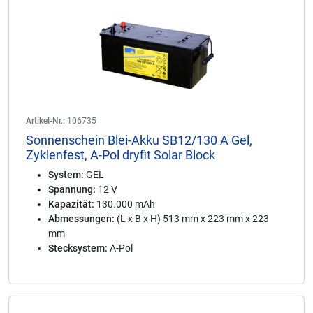
Artikel-Nr.:
106735
Sonnenschein Blei-Akku SB12/130 A Gel,
Zyklenfest, A-Pol dryfit Solar Block
System:
GEL
Spannung:
12 V
Kapazität:
130.000 mAh
Abmessungen:
(L x B x H) 513 mm x 223 mm x 223
mm
Stecksystem:
A-Pol