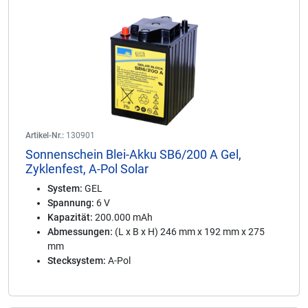
Artikel-Nr.:
130901
Sonnenschein Blei-Akku SB6/200 A Gel,
Zyklenfest, A-Pol Solar
System:
GEL
Spannung:
6 V
Kapazität:
200.000 mAh
Abmessungen:
(L x B x H) 246 mm x 192 mm x 275
mm
Stecksystem:
A-Pol