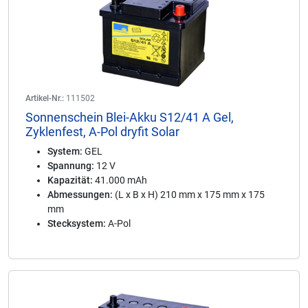
Artikel-Nr.:
111502
Sonnenschein Blei-Akku S12/41 A Gel,
Zyklenfest, A-Pol dryfit Solar
System:
GEL
Spannung:
12 V
Kapazität:
41.000 mAh
Abmessungen:
(L x B x H) 210 mm x 175 mm x 175
mm
Stecksystem:
A-Pol