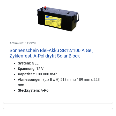
Artikel-Nr.:
112929
Sonnenschein Blei-Akku SB12/100 A Gel,
Zyklenfest, A-Pol dryfit Solar Block
System:
GEL
Spannung:
12 V
Kapazität:
100.000 mAh
Abmessungen:
(L x B x H) 513 mm x 189 mm x 223
mm
Stecksystem:
A-Pol