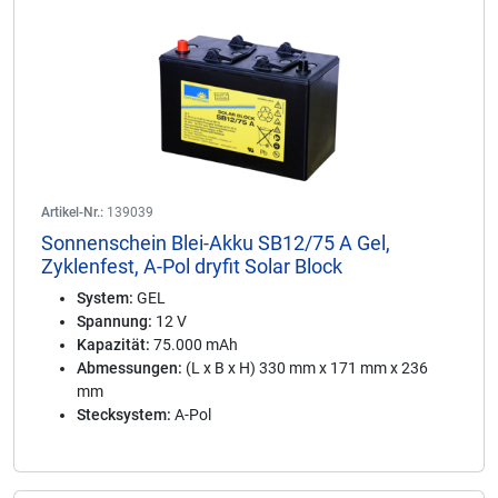
Artikel-Nr.:
139039
Sonnenschein Blei-Akku SB12/75 A Gel,
Zyklenfest, A-Pol dryfit Solar Block
System:
GEL
Spannung:
12 V
Kapazität:
75.000 mAh
Abmessungen:
(L x B x H) 330 mm x 171 mm x 236
mm
Stecksystem:
A-Pol