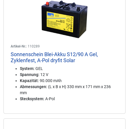
Artikel-Nr.:
110289
Sonnenschein Blei-Akku S12/90 A Gel,
Zyklenfest, A-Pol dryfit Solar
System:
GEL
Spannung:
12 V
Kapazität:
90.000 mAh
Abmessungen:
(L x B x H) 330 mm x 171 mm x 236
mm
Stecksystem:
A-Pol