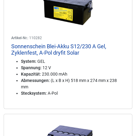
Artikel-Nr.:
110282
Sonnenschein Blei-Akku S12/230 A Gel,
Zyklenfest, A-Pol dryfit Solar
System:
GEL
Spannung:
12 V
Kapazität:
230.000 mAh
Abmessungen:
(L x B x H) 518 mm x 274 mm x 238
mm
Stecksystem:
A-Pol