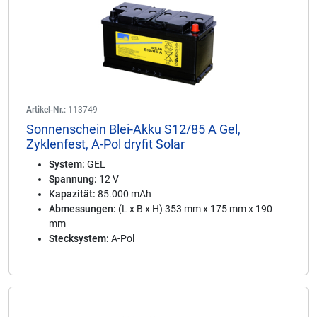
Artikel-Nr.:
113749
Sonnenschein Blei-Akku S12/85 A Gel,
Zyklenfest, A-Pol dryfit Solar
System:
GEL
Spannung:
12 V
Kapazität:
85.000 mAh
Abmessungen:
(L x B x H) 353 mm x 175 mm x 190
mm
Stecksystem:
A-Pol