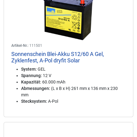
Artikel-Nr.:
111501
Sonnenschein Blei-Akku S12/60 A Gel,
Zyklenfest, A-Pol dryfit Solar
System:
GEL
Spannung:
12 V
Kapazität:
60.000 mAh
Abmessungen:
(L x B x H) 261 mm x 136 mm x 230
mm
Stecksystem:
A-Pol