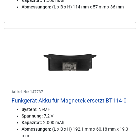
Kapazität:
1.500 mAh
Abmessungen:
(L x B x H) 114 mm x 57 mm x 36 mm
Artikel-Nr.:
147737
Funkgerät-Akku für Magnetek ersetzt BT114-0
System:
Ni-MH
Spannung:
7,2 V
Kapazität:
2.000 mAh
Abmessungen:
(L x B x H) 192,1 mm x 60,18 mm x 19,3
mm