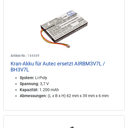
Artikel-Nr.:
144449
Kran-Akku für Autec ersetzt AIRBM3V7L /
BH3V7L
System:
Li-Poly
Spannung:
3,7 V
Kapazität:
1.200 mAh
Abmessungen:
(L x B x H) 62 mm x 39 mm x 6 mm