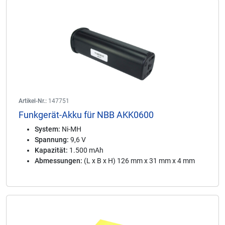
Artikel-Nr.:
147751
Funkgerät-Akku für NBB AKK0600
System:
Ni-MH
Spannung:
9,6 V
Kapazität:
1.500 mAh
Abmessungen:
(L x B x H) 126 mm x 31 mm x 4 mm