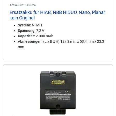
Artikel-Nr.:
149624
Ersatzakku für HIAB, NBB HIDUO, Nano, Planar
kein Original
System:
Ni-MH
Spannung:
7,2 V
Kapazität:
2.000 mAh
Abmessungen:
(L x B x H) 127,2 mm x 53,4 mm x 22,3
mm