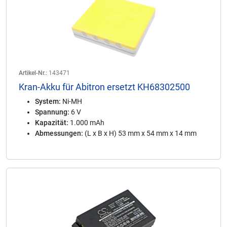
Artikel-Nr.:
143471
Kran-Akku für Abitron ersetzt KH68302500
System:
Ni-MH
Spannung:
6 V
Kapazität:
1.000 mAh
Abmessungen:
(L x B x H) 53 mm x 54 mm x 14 mm