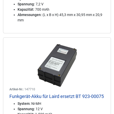
Spannung:
7,2 V
Kapazität:
700 mAh
Abmessungen:
(L x B x H) 45,3 mm x 30,95 mm x 20,9
mm
Artikel-Nr.:
147710
Funkgerät-Akku für Laird ersetzt BT 923-00075
System:
Ni-MH
Spannung:
12 V