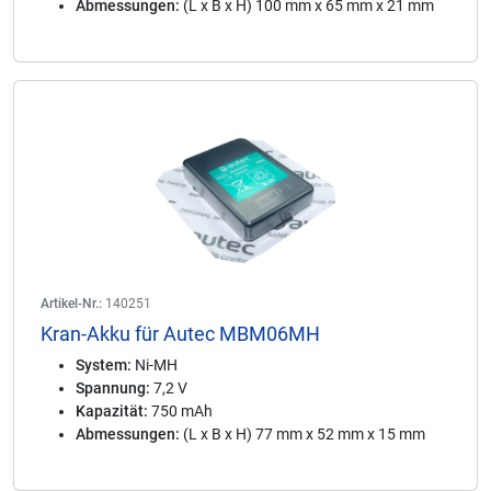
Abmessungen:
(L x B x H) 100 mm x 65 mm x 21 mm
Artikel-Nr.:
140251
Kran-Akku für Autec MBM06MH
System:
Ni-MH
Spannung:
7,2 V
Kapazität:
750 mAh
Abmessungen:
(L x B x H) 77 mm x 52 mm x 15 mm