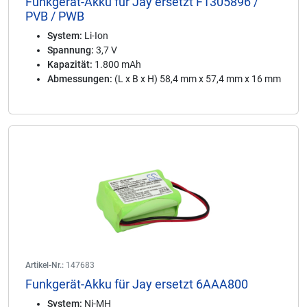
Funkgerät-Akku für Jay ersetzt F1305896 /
PVB / PWB
System:
Li-Ion
Spannung:
3,7 V
Kapazität:
1.800 mAh
Abmessungen:
(L x B x H) 58,4 mm x 57,4 mm x 16 mm
Artikel-Nr.:
147683
Funkgerät-Akku für Jay ersetzt 6AAA800
System:
Ni-MH