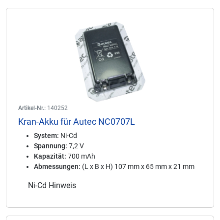
Artikel-Nr.:
140252
Kran-Akku für Autec NC0707L
System:
Ni-Cd
Spannung:
7,2 V
Kapazität:
700 mAh
Abmessungen:
(L x B x H) 107 mm x 65 mm x 21 mm
Ni-Cd Hinweis