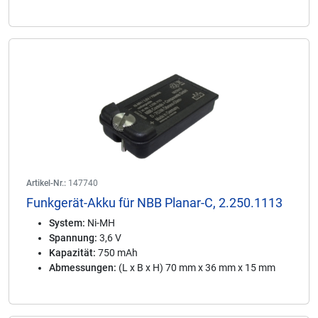
Artikel-Nr.:
147740
Funkgerät-Akku für NBB Planar-C, 2.250.1113
System:
Ni-MH
Spannung:
3,6 V
Kapazität:
750 mAh
Abmessungen:
(L x B x H) 70 mm x 36 mm x 15 mm