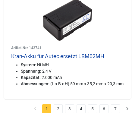
Artikel-Nr.:
143741
Kran-Akku für Autec ersetzt LBM02MH
System:
Ni-MH
Spannung:
2,4 V
Kapazität:
2.000 mAh
Abmessungen:
(L x B x H) 59 mm x 35,2 mm x 20,3 mm
1
2
3
4
5
6
7