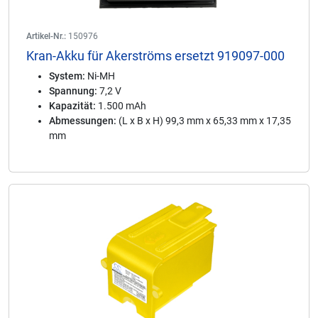
Artikel-Nr.:
150976
Kran-Akku für Akerströms ersetzt 919097-000
System:
Ni-MH
Spannung:
7,2 V
Kapazität:
1.500 mAh
Abmessungen:
(L x B x H) 99,3 mm x 65,33 mm x 17,35
mm