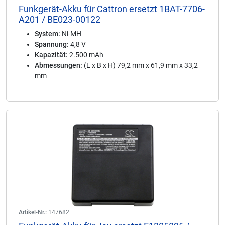
Funkgerät-Akku für Cattron ersetzt 1BAT-7706-
A201 / BE023-00122
System:
Ni-MH
Spannung:
4,8 V
Kapazität:
2.500 mAh
Abmessungen:
(L x B x H) 79,2 mm x 61,9 mm x 33,2
mm
Artikel-Nr.:
147682