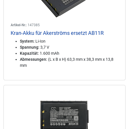
Artikel-Nr.:
147385
Kran-Akku für Akerströms ersetzt AB11R
System:
Li-Ion
Spannung:
3,7 V
Kapazität:
1.600 mAh
Abmessungen:
(L x B x H) 63,3 mm x 38,3 mm x 13,8
mm