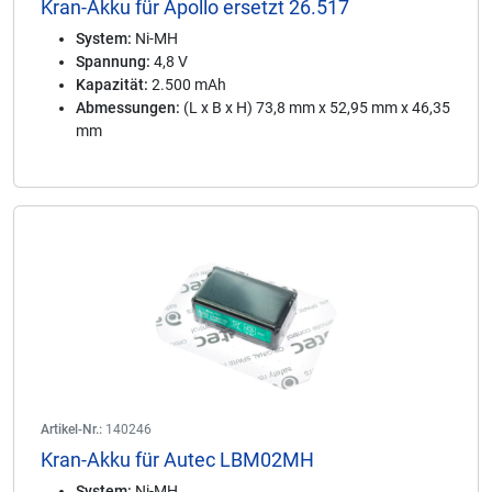
Kran-Akku für Apollo ersetzt 26.517
System:
Ni-MH
Spannung:
4,8 V
Kapazität:
2.500 mAh
Abmessungen:
(L x B x H) 73,8 mm x 52,95 mm x 46,35
mm
Artikel-Nr.:
140246
Kran-Akku für Autec LBM02MH
System:
Ni-MH