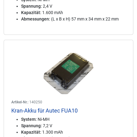
Spannung:
2,4 V
Kapazität:
1.600 mAh
Abmessungen:
(L x B x H) 57 mm x 34 mm x 22 mm
Artikel-Nr.:
140250
Kran-Akku für Autec FUA10
System:
Ni-MH
Spannung:
7,2 V
Kapazität:
1.300 mAh