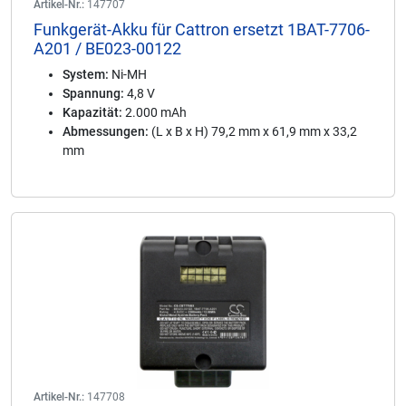
Artikel-Nr.:
147707
Funkgerät-Akku für Cattron ersetzt 1BAT-7706-
A201 / BE023-00122
System:
Ni-MH
Spannung:
4,8 V
Kapazität:
2.000 mAh
Abmessungen:
(L x B x H) 79,2 mm x 61,9 mm x 33,2
mm
Artikel-Nr.:
147708