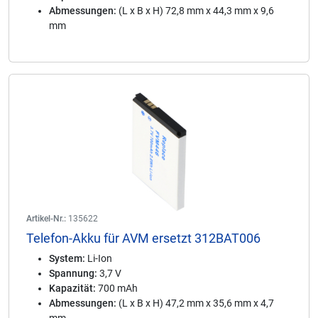
Abmessungen:
(L x B x H) 72,8 mm x 44,3 mm x 9,6
mm
Artikel-Nr.:
135622
Telefon-Akku für AVM ersetzt 312BAT006
System:
Li-Ion
Spannung:
3,7 V
Kapazität:
700 mAh
Abmessungen:
(L x B x H) 47,2 mm x 35,6 mm x 4,7