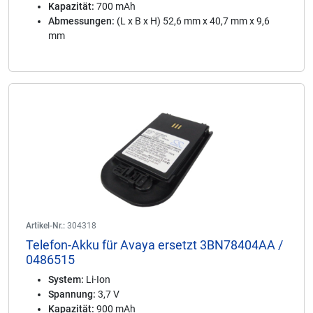
Kapazität:
700 mAh
Abmessungen:
(L x B x H) 52,6 mm x 40,7 mm x 9,6
mm
Artikel-Nr.:
304318
Telefon-Akku für Avaya ersetzt 3BN78404AA /
0486515
System:
Li-Ion
Spannung:
3,7 V
Kapazität:
900 mAh