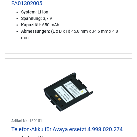
FA01302005
System:
Li-Ion
Spannung:
3,7 V
Kapazität:
650 mAh
Abmessungen:
(L x B x H) 45,8 mm x 34,6 mm x 4,8
mm
Artikel-Nr.:
139151
Telefon-Akku für Avaya ersetzt 4.998.020.274