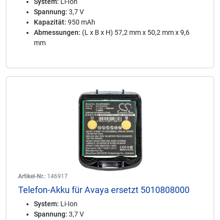
System:
Li-Ion
Spannung:
3,7 V
Kapazität:
950 mAh
Abmessungen:
(L x B x H) 57,2 mm x 50,2 mm x 9,6
mm
Artikel-Nr.:
146917
Telefon-Akku für Avaya ersetzt 5010808000
System:
Li-Ion
Spannung:
3,7 V