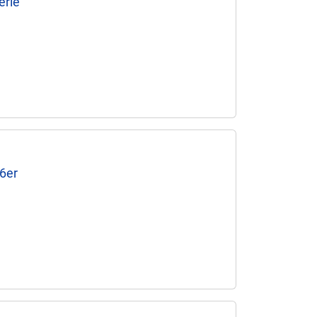
erie
6er