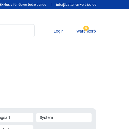
Exklusiv für Gewerbetreibende
|
info@batterien-vertrieb.de
0
Login
Warenkorb
t
gsart
System