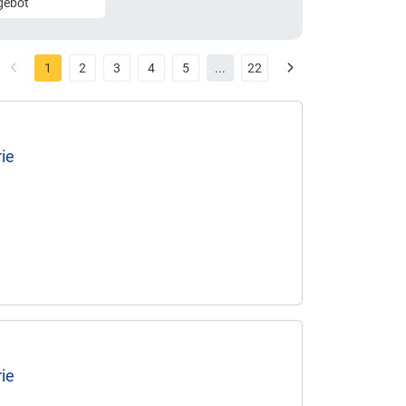
gebot
1
2
3
4
5
...
22
rie
rie