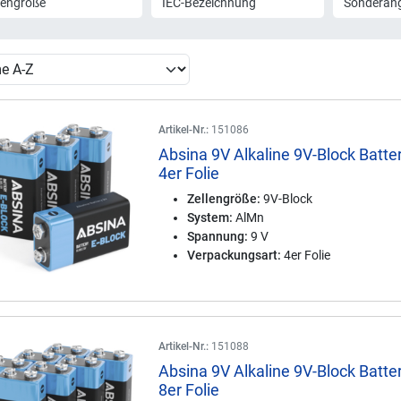
lengröße
IEC-Bezeichnung
Sonderan
Artikel-Nr.:
151086
Absina 9V Alkaline 9V-Block Batte
4er Folie
Zellengröße:
9V-Block
System:
AlMn
Spannung:
9 V
Verpackungsart:
4er Folie
Artikel-Nr.:
151088
Absina 9V Alkaline 9V-Block Batte
8er Folie