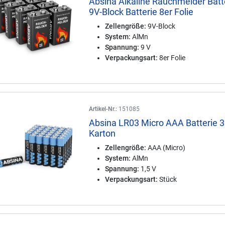
Absina Alkaline Rauchmelder Batt
9V-Block Batterie 8er Folie
Zellengröße:
9V-Block
System:
AlMn
Spannung:
9 V
Verpackungsart:
8er Folie
Artikel-Nr.:
151085
Absina LR03 Micro AAA Batterie 3
Karton
Zellengröße:
AAA (Micro)
System:
AlMn
Spannung:
1,5 V
Verpackungsart:
Stück