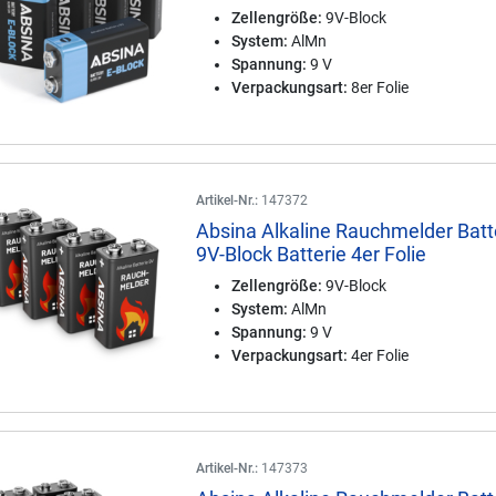
Zellengröße:
9V-Block
System:
AlMn
Spannung:
9 V
Verpackungsart:
8er Folie
Artikel-Nr.:
147372
Absina Alkaline Rauchmelder Batt
9V-Block Batterie 4er Folie
Zellengröße:
9V-Block
System:
AlMn
Spannung:
9 V
Verpackungsart:
4er Folie
Artikel-Nr.:
147373