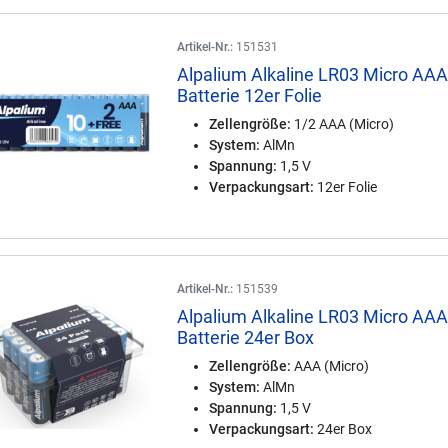
Artikel-Nr.:
151531
Alpalium Alkaline LR03 Micro AA
Batterie 12er Folie
Zellengröße:
1/2 AAA (Micro)
System:
AlMn
Spannung:
1,5 V
Verpackungsart:
12er Folie
Artikel-Nr.:
151539
Alpalium Alkaline LR03 Micro AA
Batterie 24er Box
Zellengröße:
AAA (Micro)
System:
AlMn
Spannung:
1,5 V
Verpackungsart:
24er Box