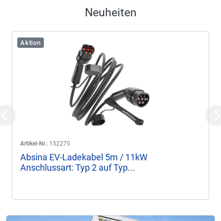
Neuheiten
Aktion
Previous
N
Artikel-Nr.:
152275
Absina EV-Ladekabel 5m / 11kW
Anschlussart: Typ 2 auf Typ...