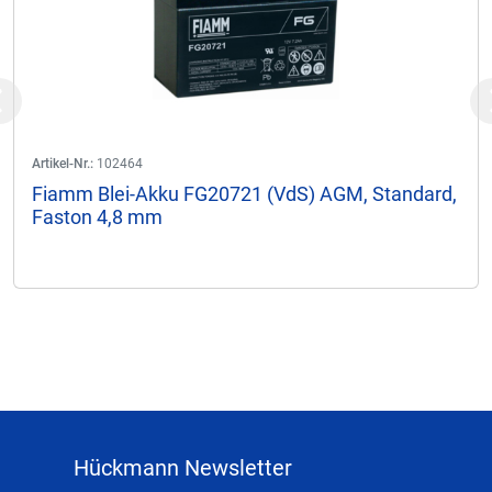
Previous
Artikel-Nr.:
102464
Fiamm Blei-Akku FG20721 (VdS) AGM, Standard,
Faston 4,8 mm
Hückmann Newsletter