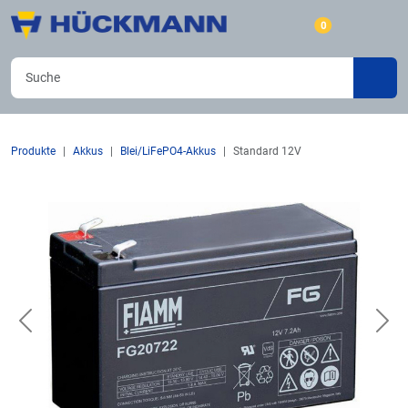
0
Produkte
Akkus
Blei/LiFePO4-Akkus
Standard 12V
Previous
Nex