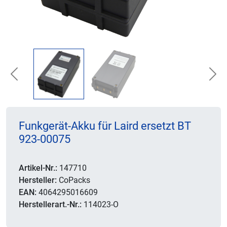
Previous
Nex
Funkgerät-Akku für Laird ersetzt BT
923-00075
Artikel-Nr.:
147710
Hersteller:
CoPacks
EAN:
4064295016609
Herstellerart.-Nr.:
114023-O