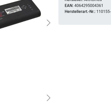
EAN:
4064295004361
Herstellerart.-Nr.:
110155
Next
Next