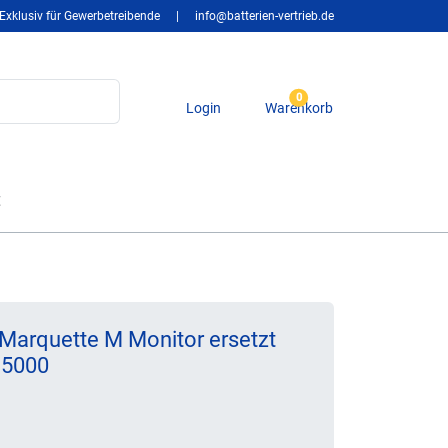
Exklusiv für Gewerbetreibende
|
info@batterien-vertrieb.de
0
Login
Warenkorb
t
 Marquette M Monitor ersetzt
 5000