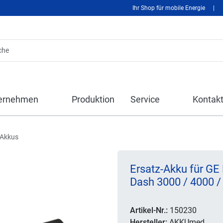
Ihr Shop für mobile Energie
|
ernehmen
Produktion
Service
Kontak
-Akkus
Ersatz-Akku für GE
Dash 3000 / 4000 /
Artikel-Nr.:
150230
Hersteller:
AKKUmed