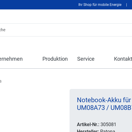
Ihr Shop für mobile Energie
|
ernehmen
Produktion
Service
Kontak
s
Notebook-Akku für
UM08A73 / UM08B
Artikel-Nr.:
305081
Hersteller:
Patona