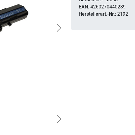
EAN:
4260270440289
Herstellerart.-Nr.:
2192
Next
Next