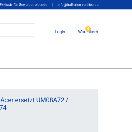
Exklusiv für Gewerbetreibende
|
info@batterien-vertrieb.de
0
Login
Warenkorb
t
 Acer ersetzt UM08A72 /
74