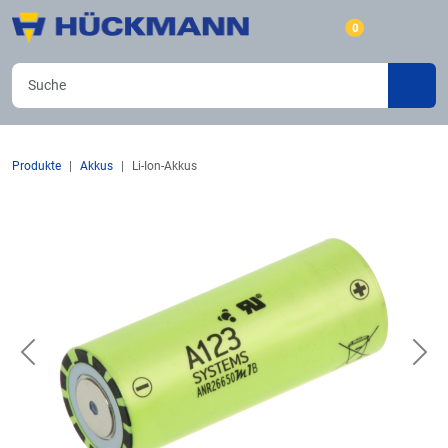
0
Produkte
Akkus
Li-Ion-Akkus
Previous
Nex