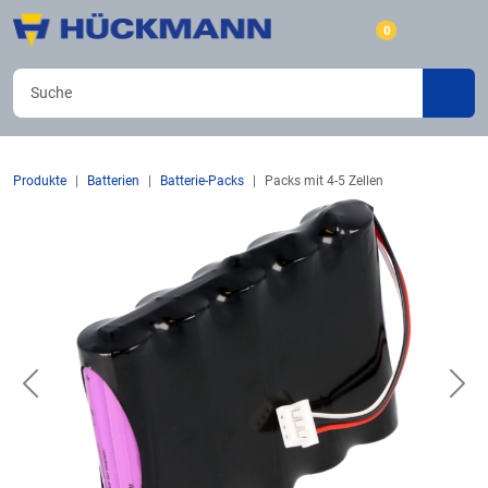
0
Produkte
Batterien
Batterie-Packs
Packs mit 4-5 Zellen
Previous
Nex