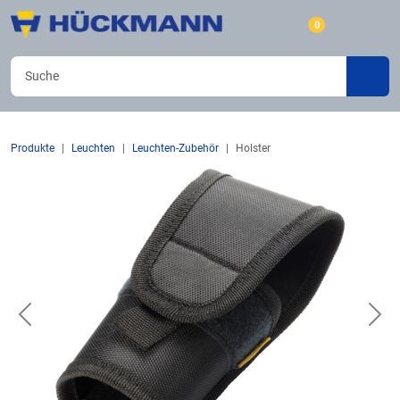
0
Produkte
Leuchten
Leuchten-Zubehör
Holster
Previous
Nex