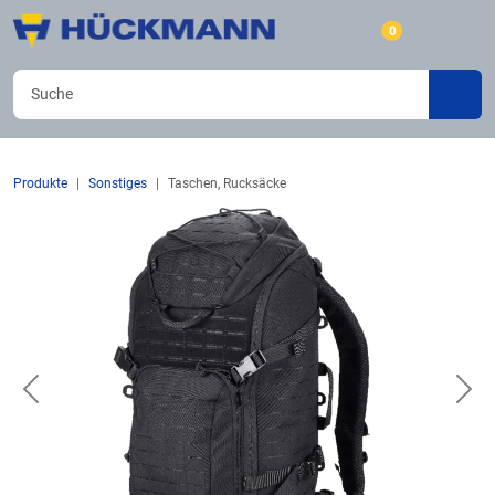
0
Produkte
Sonstiges
Taschen, Rucksäcke
Previous
Nex