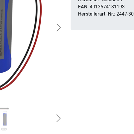
EAN:
4013674181193
Herstellerart.-Nr.:
2447-30
Next
Next