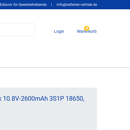
Exklusiv für Gewerbetreibende
|
info@batterien-vertrieb.de
0
Login
Warenkorb
t
 10.8V-2600mAh 3S1P 18650,