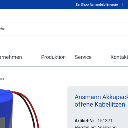
Ihr Shop für mobile Energie
|
ernehmen
Produktion
Service
Kontak
len
Ansmann Akkupack
offene Kabellitzen
Artikel-Nr.:
151371
Hersteller:
Ansmann