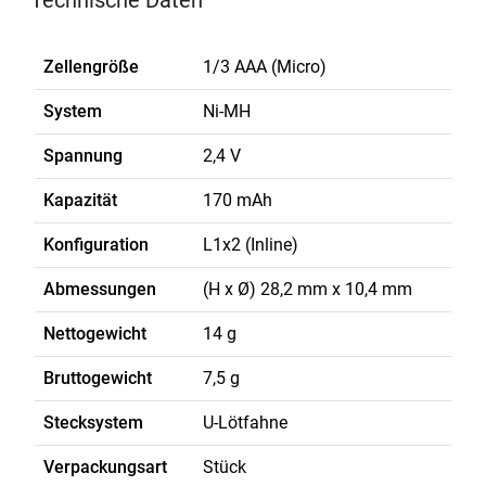
Technische Daten
Zellengröße
1/3 AAA (Micro)
System
Ni-MH
Spannung
2,4 V
Kapazität
170 mAh
Konfiguration
L1x2 (Inline)
Abmessungen
(H x Ø) 28,2 mm x 10,4 mm
Nettogewicht
14 g
Bruttogewicht
7,5 g
Stecksystem
U-Lötfahne
Verpackungsart
Stück