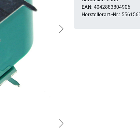
EAN:
4042883804906
Herstellerart.-Nr.:
556156
Next
Next