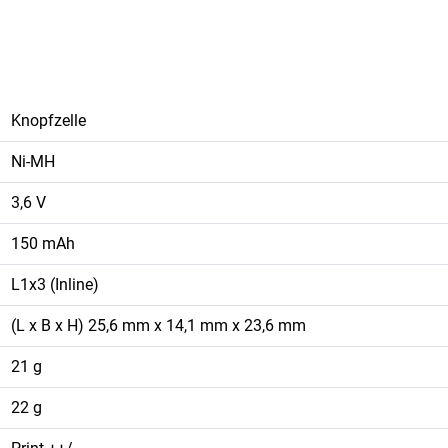
Knopfzelle
Ni-MH
3,6 V
150 mAh
L1x3 (Inline)
(L x B x H) 25,6 mm x 14,1 mm x 23,6 mm
21 g
22 g