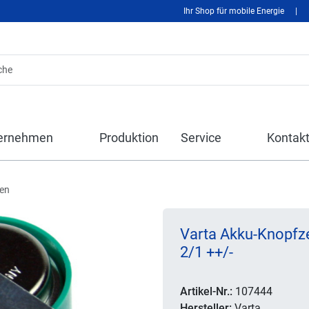
Ihr Shop für mobile Energie
|
ernehmen
Produktion
Service
Kontak
len
Varta Akku-Knopfze
2/1 ++/-
Artikel-Nr.:
107444
Hersteller:
Varta