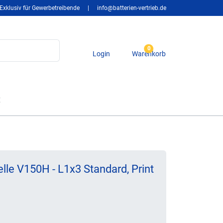
Exklusiv für Gewerbetreibende
|
info@batterien-vertrieb.de
0
Login
Warenkorb
t
lle V150H - L1x3 Standard, Print