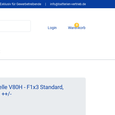
Exklusiv für Gewerbetreibende
|
info@batterien-vertrieb.de
0
Login
Warenkorb
t
lle V80H - F1x3 Standard,
 ++/-