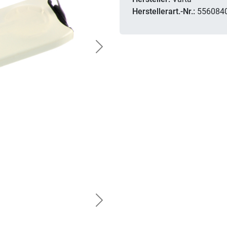
Herstellerart.-Nr.:
556084
Next
Next