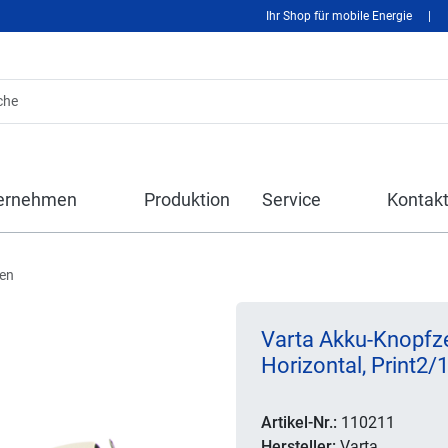
Ihr Shop für mobile Energie
|
ernehmen
Produktion
Service
Kontak
len
Varta Akku-Knopfze
Horizontal, Print2/1
Artikel-Nr.:
110211
Hersteller:
Varta