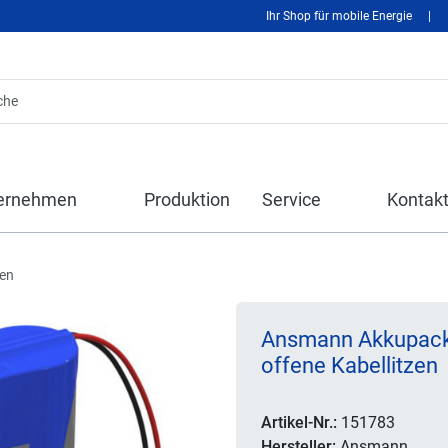
Ihr Shop für mobile Energie
|
ernehmen
Produktion
Service
Kontak
len
Ansmann Akkupack
offene Kabellitzen
Artikel-Nr.:
151783
Hersteller:
Ansmann