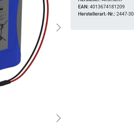
EAN:
4013674181209
Herstellerart.-Nr.:
2447-30
Next
Next