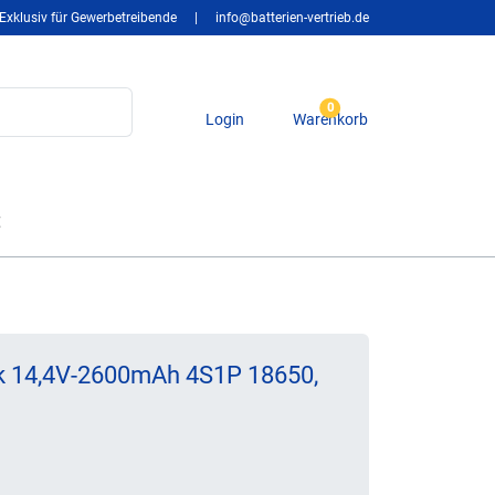
Exklusiv für Gewerbetreibende
|
info@batterien-vertrieb.de
0
Login
Warenkorb
t
 14,4V-2600mAh 4S1P 18650,