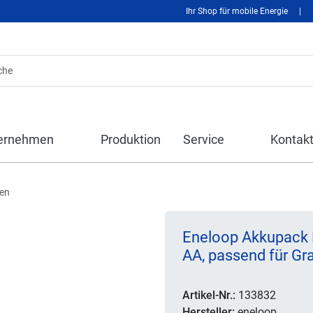
Ihr Shop für mobile Energie
|
ernehmen
Produktion
Service
Kontak
len
Eneloop Akkupack
AA, passend für Gr
Artikel-Nr.:
133832
Hersteller:
eneloop