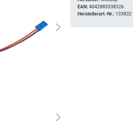
EAN:
4042883338326
Herstellerart.-Nr.:
133832
Next
Next