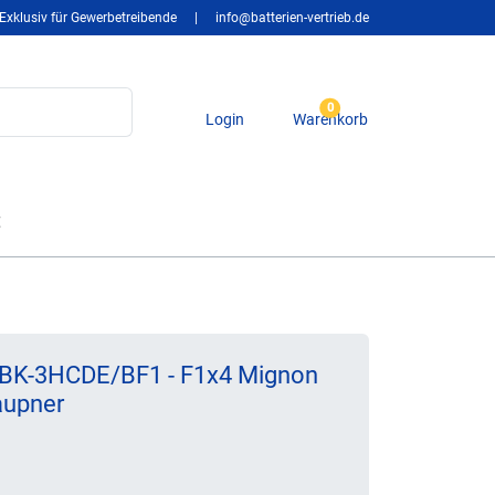
Exklusiv für Gewerbetreibende
|
info@batterien-vertrieb.de
0
Login
Warenkorb
t
 BK-3HCDE/BF1 - F1x4 Mignon
aupner