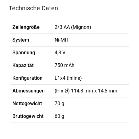
Technische Daten
Zellengröße
2/3 AA (Mignon)
System
Ni-MH
Spannung
4,8 V
Kapazität
750 mAh
Konfiguration
L1x4 (Inline)
Abmessungen
(H x Ø) 114,8 mm x 14,5 mm
Nettogewicht
70 g
Bruttogewicht
60 g