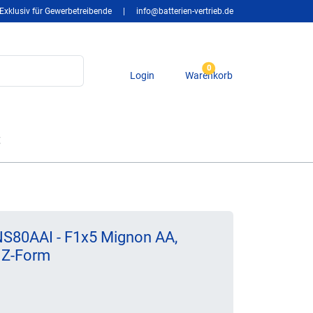
Exklusiv für Gewerbetreibende
|
info@batterien-vertrieb.de
0
Login
Warenkorb
t
S80AAI - F1x5 Mignon AA,
 Z-Form