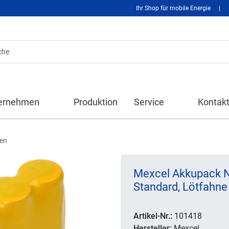
Ihr Shop für mobile Energie
|
ernehmen
Produktion
Service
Kontak
len
Mexcel Akkupack N
Standard, Lötfahne
Artikel-Nr.:
101418
Hersteller:
Mexcel