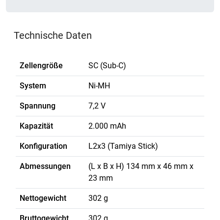
Technische Daten
Zellengröße
SC (Sub-C)
System
Ni-MH
Spannung
7,2 V
Kapazität
2.000 mAh
Konfiguration
L2x3 (Tamiya Stick)
Abmessungen
(L x B x H) 134 mm x 46 mm x
23 mm
Nettogewicht
302 g
Bruttogewicht
302 g