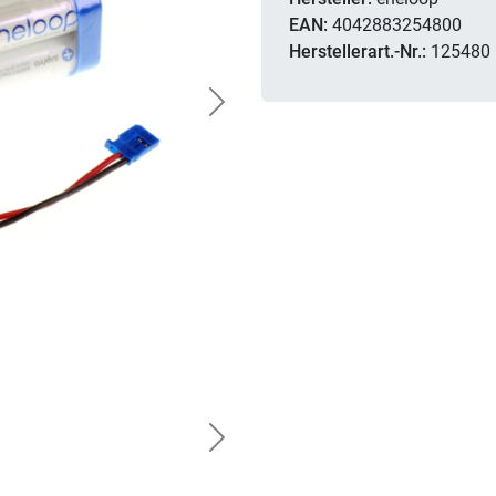
EAN:
4042883254800
Herstellerart.-Nr.:
125480
Next
Next