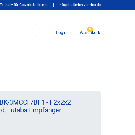
Exklusiv für Gewerbetreibende
|
info@batterien-vertrieb.de
0
Login
Warenkorb
t
 BK-3MCCF/BF1 - F2x2x2
rd, Futaba Empfänger