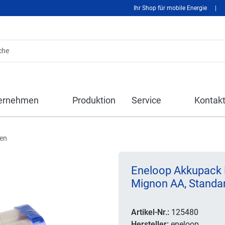
Ihr Shop für mobile Energie
|
ernehmen
Produktion
Service
Kontak
len
Eneloop Akkupack
Mignon AA, Standa
Artikel-Nr.:
125480
Hersteller:
eneloop