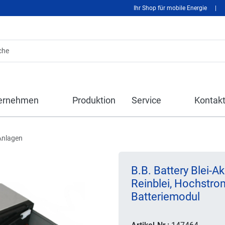
Ihr Shop für mobile Energie
|
ernehmen
Produktion
Service
Kontak
Anlagen
B.B. Battery Blei
Reinblei, Hochstro
Batteriemodul