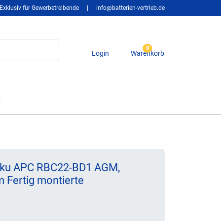
Exklusiv für Gewerbetreibende
|
info@batterien-vertrieb.de
0
Login
Warenkorb
t
-Akku APC RBC22-BD1 AGM,
m Fertig montierte