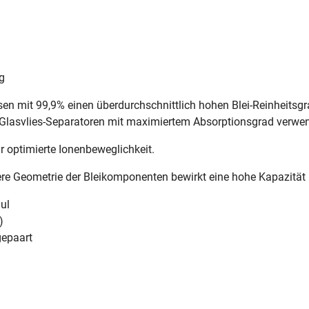
g
en mit 99,9% einen überdurchschnittlich hohen Blei-Reinheitsgr
le Glasvlies-Separatoren mit maximiertem Absorptionsgrad verwe
ür optimierte Ionenbeweglichkeit.
re Geometrie der Bleikomponenten bewirkt eine hohe Kapazität u
ul
)
gepaart