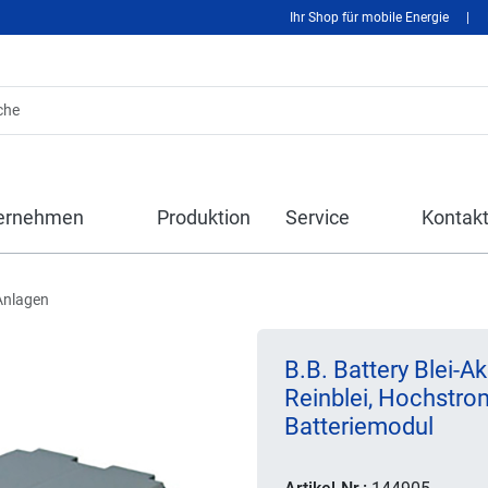
Ihr Shop für mobile Energie
|
ernehmen
Produktion
Service
Kontak
Anlagen
B.B. Battery Blei
Reinblei, Hochstro
Batteriemodul