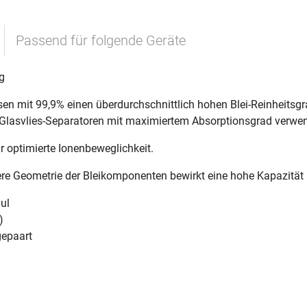
Passend für folgende Geräte
g
en mit 99,9% einen überdurchschnittlich hohen Blei-Reinheitsgr
le Glasvlies-Separatoren mit maximiertem Absorptionsgrad verwe
ür optimierte Ionenbeweglichkeit.
re Geometrie der Bleikomponenten bewirkt eine hohe Kapazität u
ul
)
gepaart