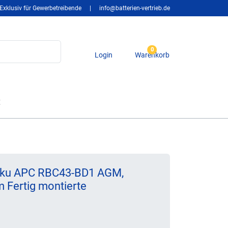
Exklusiv für Gewerbetreibende
|
info@batterien-vertrieb.de
0
Login
Warenkorb
t
-Akku APC RBC43-BD1 AGM,
m Fertig montierte