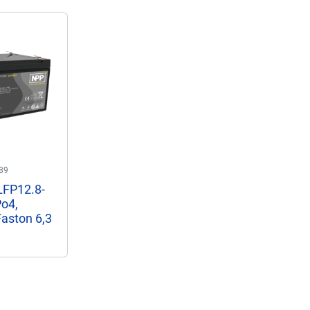
89
LFP12.8-
o4,
Faston 6,3