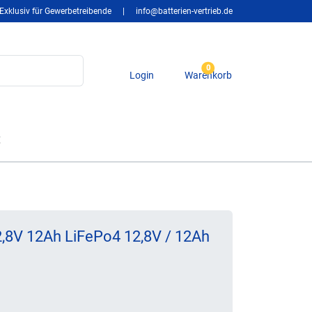
Exklusiv für Gewerbetreibende
|
info@batterien-vertrieb.de
0
Login
Warenkorb
t
,8V 12Ah LiFePo4 12,8V / 12Ah