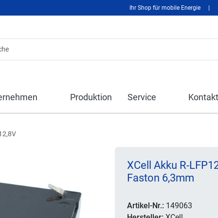
Ihr Shop für mobile Energie
|
ernehmen
Produktion
Service
Kontak
12,8V
XCell Akku R-LFP12
Faston 6,3mm
Artikel-Nr.:
149063
Hersteller:
XCell