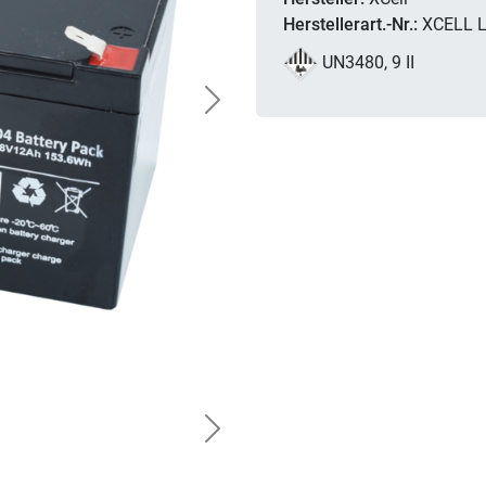
Herstellerart.-Nr.:
XCELL 
UN3480, 9 II
Next
Next