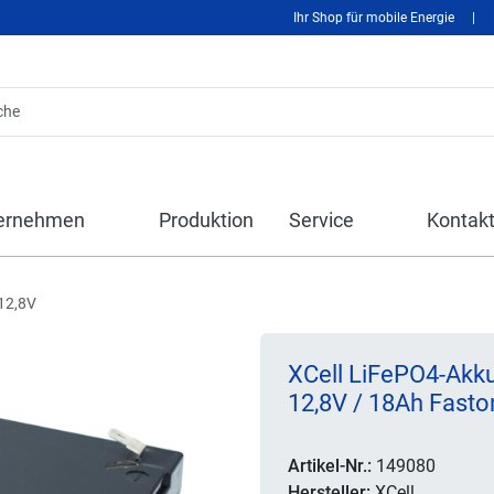
Ihr Shop für mobile Energie
|
ernehmen
Produktion
Service
Kontak
12,8V
XCell LiFePO4-Akk
12,8V / 18Ah Fast
Artikel-Nr.:
149080
Hersteller:
XCell