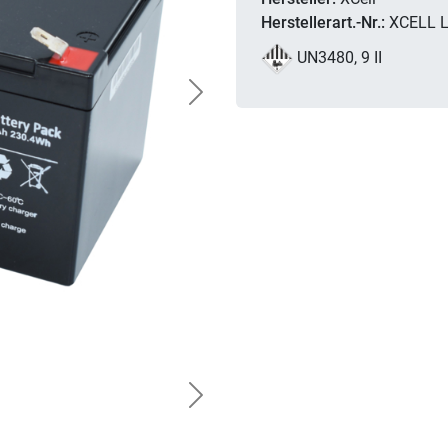
Herstellerart.-Nr.:
XCELL 
UN3480, 9 II
Next
Next