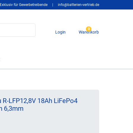
Exklusiv für Gewerbetreibende
|
info@batterien-vertrieb.de
0
Login
Warenkorb
t
u R-LFP12,8V 18Ah LiFePo4
on 6,3mm