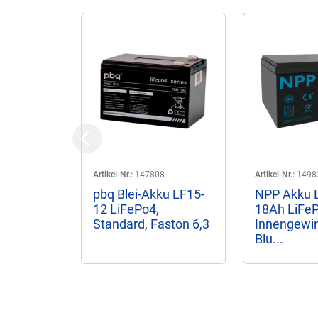
Previous
Artikel-Nr.:
147808
Artikel-Nr.:
1498
pbq Blei-Akku LF15-
NPP Akku 
12 LiFePo4,
18Ah LiFe
Standard, Faston 6,3
Innengewind
Blu...