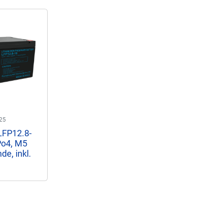
25
LFP12.8-
Po4, M5
e, inkl.