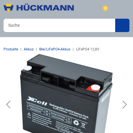
0
Produkte
Akkus
Blei/LiFePO4-Akkus
LiFePO4 12,8V
Previous
Nex