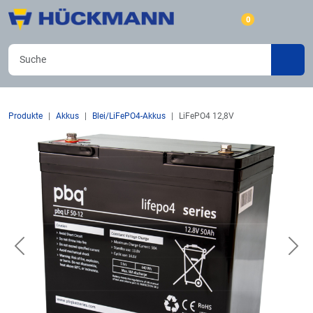
0
Produkte
Akkus
Blei/LiFePO4-Akkus
LiFePO4 12,8V
Previous
Nex