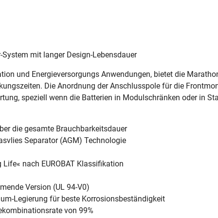
r-System mit langer Design-Lebensdauer
ation und Energieversorgungs Anwendungen, bietet die Maratho
ückungszeiten. Die Anordnung der Anschlusspole für die Frontm
Wartung, speziell wenn die Batterien in Modulschränken oder in St
über die gesamte Brauchbarkeitsdauer
asvlies Separator (AGM) Technologie
ng Life« nach EUROBAT Klassifikation
mmende Version (UL 94-V0)
lzium-Legierung für beste Korrosionsbeständigkeit
ekombinationsrate von 99%