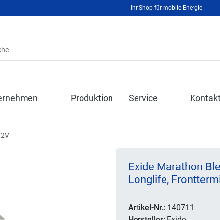
Ihr Shop für mobile Energie
|
ernehmen
Produktion
Service
Kontak
12V
Exide Marathon Bl
Longlife, Frontter
Artikel-Nr.:
140711
Hersteller:
Exide