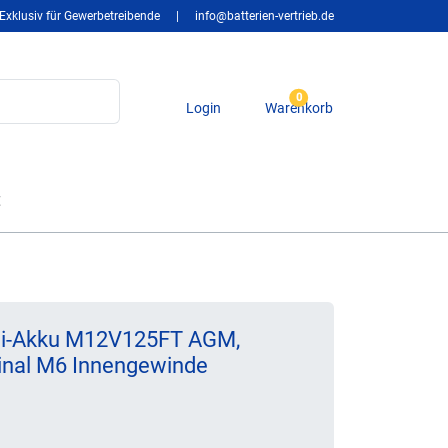
Exklusiv für Gewerbetreibende
|
info@batterien-vertrieb.de
0
Login
Warenkorb
t
ei-Akku M12V125FT AGM,
minal M6 Innengewinde