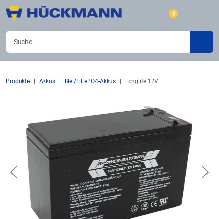
0
Produkte
Akkus
Blei/LiFePO4-Akkus
Longlife 12V
Previous
Nex