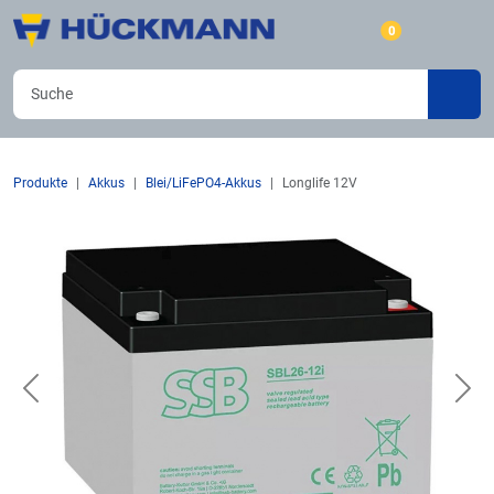
0
Produkte
Akkus
Blei/LiFePO4-Akkus
Longlife 12V
Previous
Nex