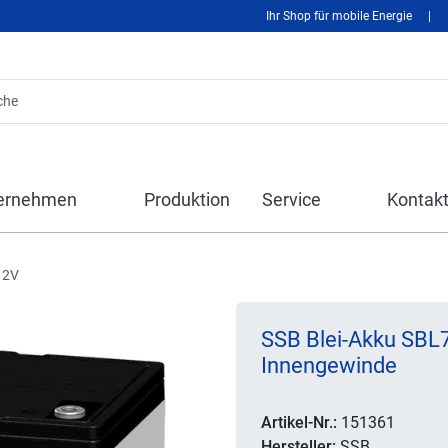
Ihr Shop für mobile Energie
|
ernehmen
Produktion
Service
Kontak
12V
SSB Blei-Akku SBL7
Innengewinde
Artikel-Nr.:
151361
Hersteller:
SSB