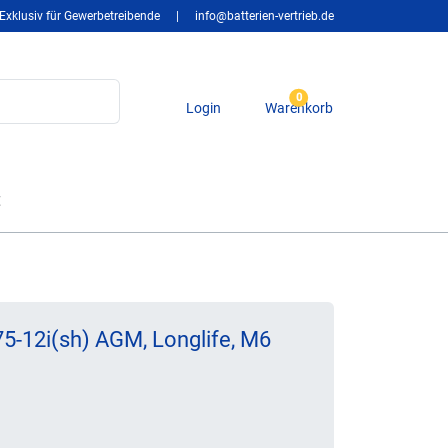
Exklusiv für Gewerbetreibende
|
info@batterien-vertrieb.de
0
Login
Warenkorb
t
5-12i(sh) AGM, Longlife, M6