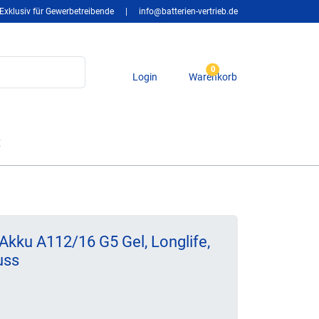
Exklusiv für Gewerbetreibende
|
info@batterien-vertrieb.de
0
Login
Warenkorb
t
Akku A112/16 G5 Gel, Longlife,
uss