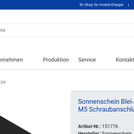
Ihr Shop für mobile Energie
|
ernehmen
Produktion
Service
Kontak
12V
Sonnenschein Blei-
M5 Schraubanschl
Artikel-Nr.:
151776
Hersteller:
Sonnenschein