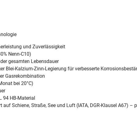
hnologie
erleistung und Zuverlässigkeit
 80% Nenn-C10)
d der gesamten Lebensdauer
er Blei-Kalzium-Zinn-Legierung für verbesserte Korrosionsbestän
her Gasrekombination
 Monat bei 20°C)
uer
 94 HB-Material
t auf Schiene, Straße, See und Luft (IATA, DGR-Klausel A67) – 