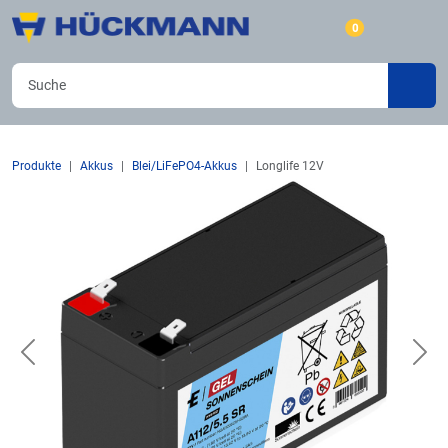
0
Produkte
Akkus
Blei/LiFePO4-Akkus
Longlife 12V
Previous
Nex