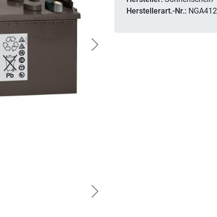
Herstellerart.-Nr.:
NGA412
Next
Next