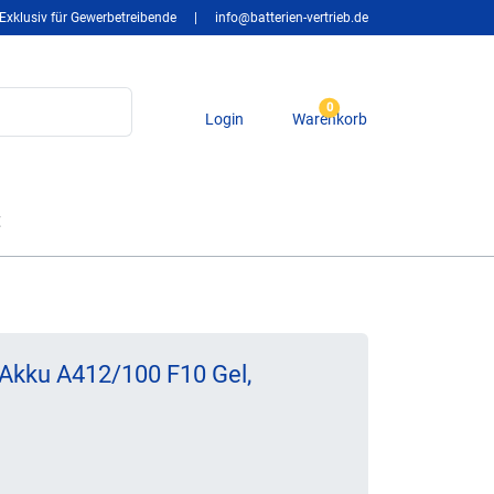
Exklusiv für Gewerbetreibende
|
info@batterien-vertrieb.de
0
Login
Warenkorb
t
Akku A412/100 F10 Gel,