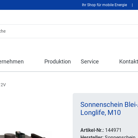
Ihr Shop für mobile Energie
|
ernehmen
Produktion
Service
Kontak
12V
Sonnenschein Blei-
Longlife, M10
Artikel-Nr.:
144971
Hersteller:
Sonnenschein