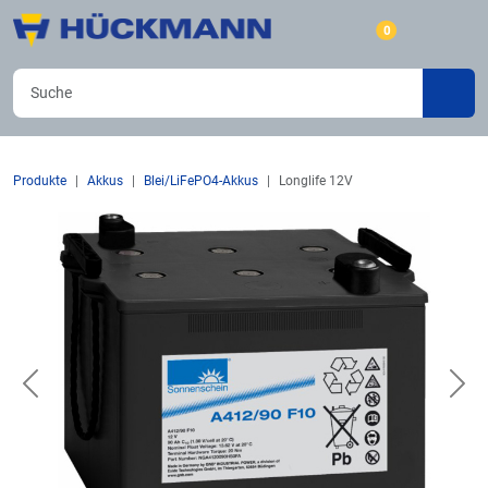
0
Produkte
Akkus
Blei/LiFePO4-Akkus
Longlife 12V
Previous
Nex